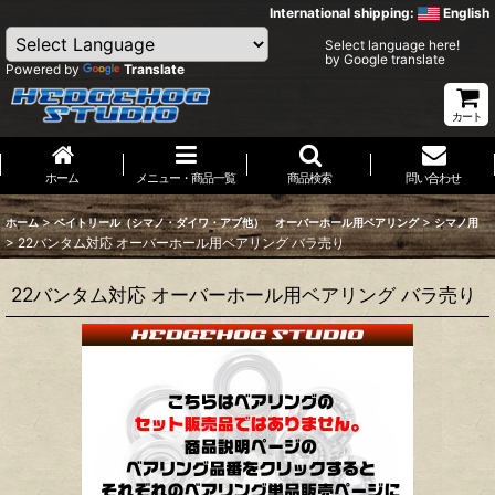
International shipping:
English
Select language here!
by Google translate
Powered by
Translate
カート
ホーム
メニュー・商品一覧
商品検索
問い合わせ
>
>
ホーム
ベイトリール（シマノ・ダイワ・アブ他） オーバーホール用ベアリング
シマノ用
>
22バンタム対応 オーバーホール用ベアリング バラ売り
22バンタム対応 オーバーホール用ベアリング バラ売り