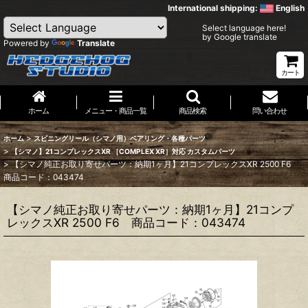
International shipping:
English
Select language here!
by Google translate
Powered by
Translate
カート
ホーム
メニュー・商品一覧
商品検索
問い合わせ
>
ホーム
スピニングリール（シマノ用）ベアリング・各種パーツ
>
【シマノ】21コンプレックスXR ［COMPLEX XR］対応 カスタムパーツ
>
【シマノ純正お取り寄せパーツ：納期1ヶ月】21コンプレックスXR 2500 F6
商品コード：043474
【シマノ純正お取り寄せパーツ：納期1ヶ月】21コンプ
レックスXR 2500 F6 商品コード：043474