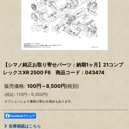
【シマノ純正お取り寄せパーツ：納期1ヶ月】21コンプ
レックスXR 2500 F6 商品コード：043474
販売価格
:
100
円
～8,500
円
(税別)
(
税込
:
110
円
～9,350
円
)
オプションにより価格が変わる場合もあります。
Facebookでシェア
在庫確認はこちら