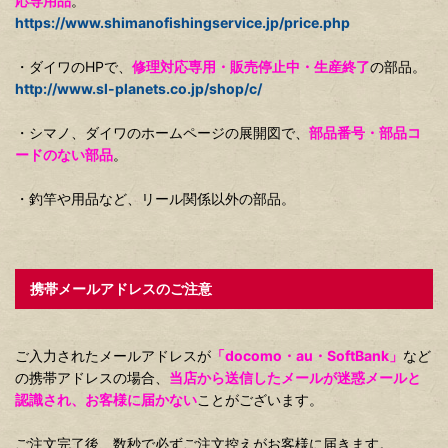
応専用品
。
https://www.shimanofishingservice.jp/price.php
・ダイワのHPで、
修理対応専用・販売停止中・生産終了
の部品。
http://www.sl-planets.co.jp/shop/c/
・シマノ、ダイワのホームページの展開図で、
部品番号・部品コ
ードのない部品
。
・釣竿や用品など、リール関係以外の部品。
携帯メールアドレスのご注意
ご入力されたメールアドレスが
「docomo・au・SoftBank」
など
の携帯アドレスの場合、
当店から送信したメールが迷惑メールと
認識され、お客様に届かない
ことがございます。
ご注文完了後、数秒で必ずご注文控えがお客様に届きます。