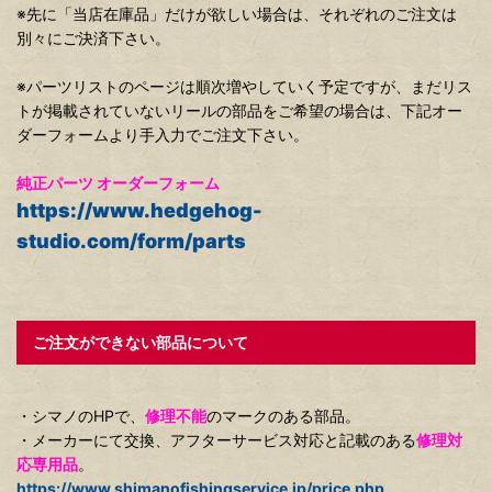
※先に「当店在庫品」だけが欲しい場合は、それぞれのご注文は
別々にご決済下さい。
※パーツリストのページは順次増やしていく予定ですが、まだリス
トが掲載されていないリールの部品をご希望の場合は、下記オー
ダーフォームより手入力でご注文下さい。
純正パーツ オーダーフォーム
https://www.hedgehog-
studio.com/form/parts
ご注文ができない部品について
・シマノのHPで、
修理不能
のマークのある部品。
・メーカーにて交換、アフターサービス対応と記載のある
修理対
応専用品
。
https://www.shimanofishingservice.jp/price.php