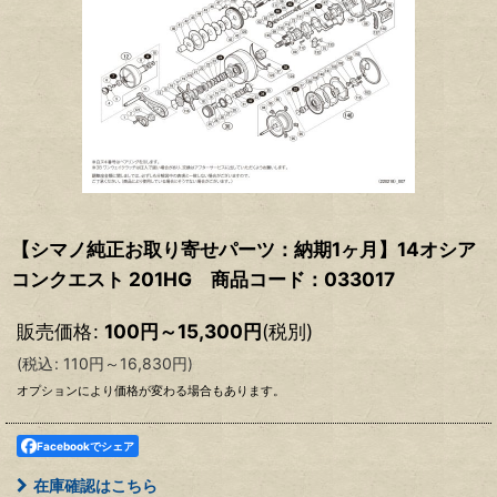
【シマノ純正お取り寄せパーツ：納期1ヶ月】14オシア
コンクエスト 201HG 商品コード：033017
販売価格
:
100
円
～15,300
円
(税別)
(
税込
:
110
円
～16,830
円
)
オプションにより価格が変わる場合もあります。
Facebookでシェア
在庫確認はこちら