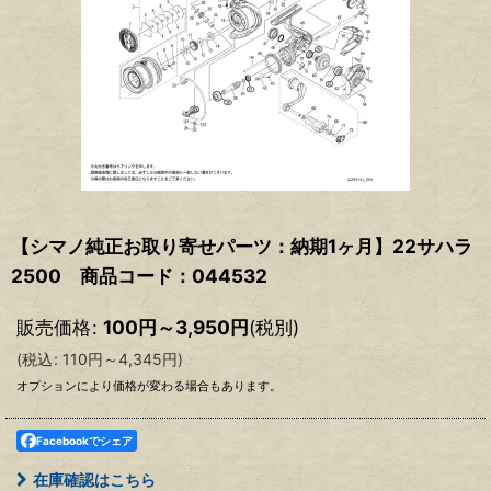
【シマノ純正お取り寄せパーツ：納期1ヶ月】22サハラ
2500 商品コード：044532
販売価格
:
100
円
～3,950
円
(税別)
(
税込
:
110
円
～4,345
円
)
オプションにより価格が変わる場合もあります。
Facebookでシェア
在庫確認はこちら