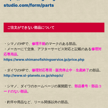
studio.com/form/parts
ご注文ができない部品について
・シマノのHPで、
修理不能
のマークのある部品。
・メーカーにて交換、アフターサービス対応と記載のある
修理対
応専用品
。
https://www.shimanofishingservice.jp/price.php
・ダイワのHPで、
修理対応専用・販売停止中・生産終了
の部品。
http://www.sl-planets.co.jp/shop/c/
・シマノ、ダイワのホームページの展開図で、
部品番号・部品コ
ードのない部品
。
・釣竿や用品など、リール関係以外の部品。