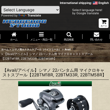
International shipping:
English
Select language here!
by Google translate
Powered by
Translate
カート
ホーム
メニュー・商品一覧
商品検索
問い合わせ
>
>
ホーム
シマノ用カスタムスプール（ベイトリール）
Avail
>
【Avail/アベイル】シマノ 22バンタム用 マイクロキャストスプール
【22BTM18R, 22BTM33R, 22BTM58R】
【Avail/アベイル】シマノ 22バンタム用 マイクロキャ
ストスプール【22BTM18R, 22BTM33R, 22BTM58R】