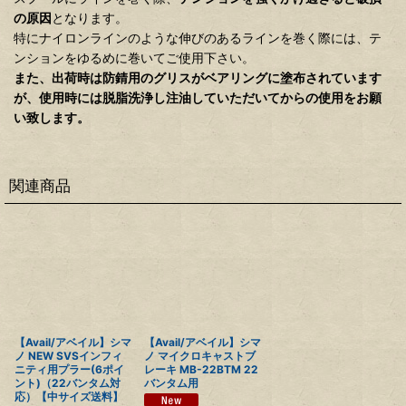
の原因
となります。
特にナイロンラインのような伸びのあるラインを巻く際には、テ
ンションをゆるめに巻いてご使用下さい。
また、出荷時は防錆用のグリスがベアリングに塗布されています
が、使用時には脱脂洗浄し注油していただいてからの使用をお願
い致します。
関連商品
【Avail/アベイル】シマ
【Avail/アベイル】シマ
ノ NEW SVSインフィ
ノ マイクロキャストブ
ニティ用プラー(6ポイ
レーキ MB-22BTM 22
ント)（22バンタム対
バンタム用
応）【中サイズ送料】