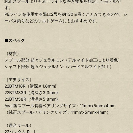
純正スプールよりも若干ライトな巻き物系を想定したモデルで
す。
PEラインを使用する際は2号を約130ｍ巻くことができるので、シ
ーバス釣りなどのソルトゲームにもおすすめです。
■スペック
（材質）
スプール部分:超々ジュラルミン（アルマイト加工により着色）
シャフト部分:超々ジュラルミン（ハードアルマイト加工）
（主要サイズ）
22BTM18R（溝深さ1.8mm)
22BTM33R（溝深さ3.3mm)
22BTM58R（溝深さ5.8mm)
Avail製スプール装着ベアリングサイズ：11mmx5mmx4mm
（純正スプールベアリングサイズ：11mmx5mmx4mm）
（適合リール）
22バンタム R、L