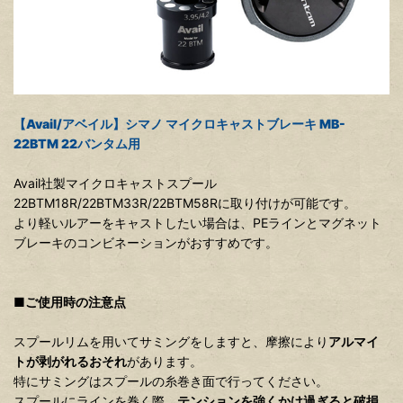
【Avail/アベイル】シマノ マイクロキャストブレーキ MB-
22BTM 22バンタム用
Avail社製マイクロキャストスプール
22BTM18R/22BTM33R/22BTM58Rに取り付けが可能です。
より軽いルアーをキャストしたい場合は、PEラインとマグネット
ブレーキのコンビネーションがおすすめです。
■ご使用時の注意点
スプールリムを用いてサミングをしますと、摩擦により
アルマイ
トが剥がれるおそれ
があります。
特にサミングはスプールの糸巻き面で行ってください。
スプールにラインを巻く際、
テンションを強くかけ過ぎると破損