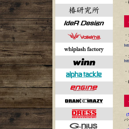
・
ご
・
・
ht
・
ht
・
・
ご
（
パ