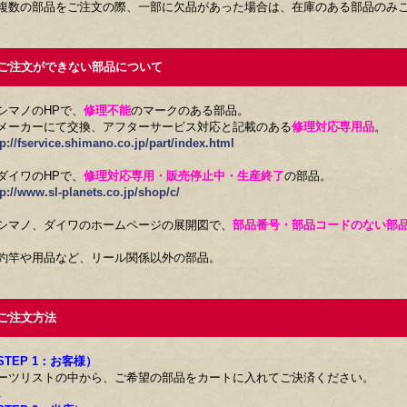
複数の部品をご注文の際、一部に欠品があった場合は、在庫のある部品のみ
注文ができない部品について
シマノのHPで、
修理不能
のマークのある部品。
メーカーにて交換、アフターサービス対応と記載のある
修理対応専用品
。
tp://fservice.shimano.co.jp/part/index.html
ダイワのHPで、
修理対応専用・販売停止中・生産終了
の部品。
tp://www.sl-planets.co.jp/shop/c/
シマノ、ダイワのホームページの展開図で、
部品番号・部品コードのない部
釣竿や用品など、リール関係以外の部品。
注文方法
STEP 1：お客様）
ーツリストの中から、ご希望の部品をカートに入れてご決済ください。
↓