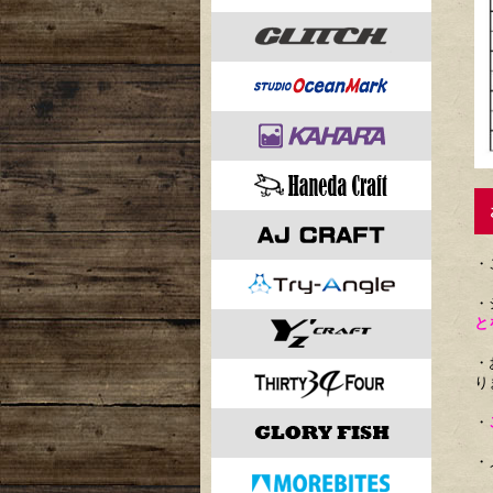
お
・
・
と
・
り
・
・