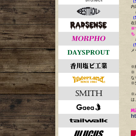
（
内
（
在
※
ち
（
メ
※
※
な
※
※
は
純
h