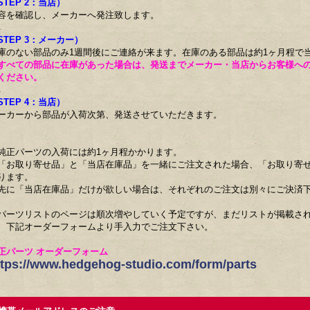
STEP 2：当店）
容を確認し、メーカーへ発注致します。
↓
STEP 3：メーカー）
庫のない部品のみ1週間後にご連絡が来ます。在庫のある部品は約1ヶ月程で
すべての部品に在庫があった場合は、発送までメーカー・当店からお客様へ
ください。
↓
STEP 4：当店）
ーカーから部品が入荷次第、発送させていただきます。
純正パーツの入荷には約1ヶ月程かかります。
「お取り寄せ品」と「当店在庫品」を一緒にご注文された場合、「お取り寄
ります。
先に「当店在庫品」だけが欲しい場合は、それぞれのご注文は別々にご決済
パーツリストのページは順次増やしていく予定ですが、まだリストが掲載さ
、下記オーダーフォームより手入力でご注文下さい。
正パーツ オーダーフォーム
ttps://www.hedgehog-studio.com/form/parts