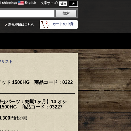
al shipping
:
English
文字サイズ
:
0
カートの中身
新規登録はこちら
ツリスト
ド 1500HG 商品コード：0322
せパーツ：納期1ヶ月】14 オシ
500HG 商品コード：03227
,300円
(税別)