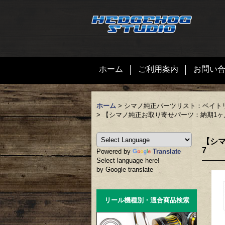
ホーム
ご利用案内
お問い
ホーム
>
シマノ純正パーツリスト：ベイト
>
【シマノ純正お取り寄せパーツ：納期1ヶ月】1
【シマ
7
Powered by
Translate
Select language here!
by Google translate
リール機種別・適合商品検索