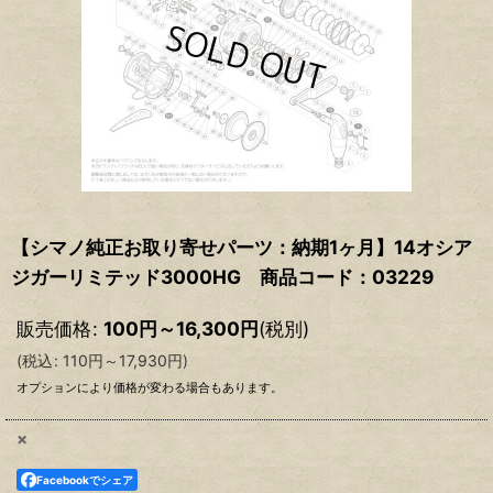
【シマノ純正お取り寄せパーツ：納期1ヶ月】14オシア
ジガーリミテッド3000HG 商品コード：03229
販売価格
:
100
円
～16,300
円
(税別)
(
税込
:
110
円
～17,930
円
)
オプションにより価格が変わる場合もあります。
×
Facebookでシェア