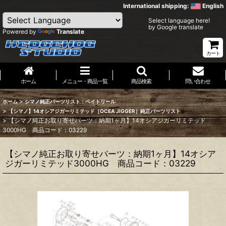
International shipping:
English
Select language here!
by Google translate
Powered by
Translate
カート
ホーム
メニュー・商品一覧
商品検索
問い合わせ
>
ホーム
シマノ純正パーツリスト：ベイトリール
>
【シマノ】14オシアジガーリミテッド［OCEA JIGGER］純正パーツリスト
>
【シマノ純正お取り寄せパーツ：納期1ヶ月】14オシアジガーリミテッド
3000HG 商品コード：03229
【シマノ純正お取り寄せパーツ：納期1ヶ月】14オシア
ジガーリミテッド3000HG 商品コード：03229