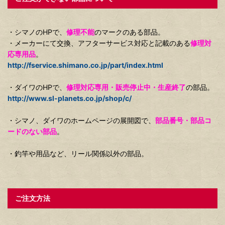
・シマノのHPで、
修理不能
のマークのある部品。
・メーカーにて交換、アフターサービス対応と記載のある
修理対
応専用品
。
http://fservice.shimano.co.jp/part/index.html
・ダイワのHPで、
修理対応専用・販売停止中・生産終了
の部品。
http://www.sl-planets.co.jp/shop/c/
・シマノ、ダイワのホームページの展開図で、
部品番号・部品コ
ードのない部品
。
・釣竿や用品など、リール関係以外の部品。
ご注文方法