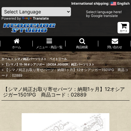
International shipping:
English
Select language here!
by Google translate
Powered by
Translate
カート
ホーム
メニュー・商品一覧
商品検索
問い合わせ
>
ホーム
シマノ純正パーツリスト：ベイトリール
>
【シマノ】11-16オシアジガー［OCEA JIGGER］純正パーツリスト
>
【シマノ純正お取り寄せパーツ：納期1ヶ月】12オシアジガー1501PG 商品コ
ード：02889
【シマノ純正お取り寄せパーツ：納期1ヶ月】12オシア
ジガー1501PG 商品コード：02889