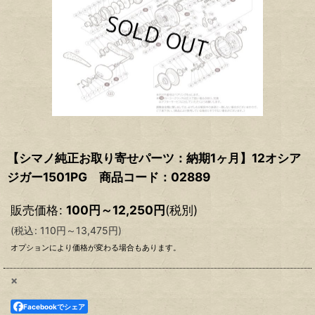
【シマノ純正お取り寄せパーツ：納期1ヶ月】12オシア
ジガー1501PG 商品コード：02889
販売価格
:
100
円
～12,250
円
(税別)
(
税込
:
110
円
～13,475
円
)
オプションにより価格が変わる場合もあります。
×
Facebookでシェア