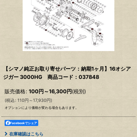
【シマノ純正お取り寄せパーツ：納期1ヶ月】16オシア
ジガー 3000HG 商品コード：037848
販売価格
:
100
円
～16,300
円
(税別)
(
税込
:
110
円
～17,930
円
)
オプションにより価格が変わる場合もあります。
Facebookでシェア
在庫確認はこちら