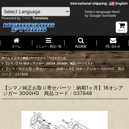
International shipping:
English
Select language here!
by Google translate
Powered by
Translate
カート
ホーム
メニュー・商品一覧
商品検索
問い合わせ
>
ホーム
シマノ純正パーツリスト：ベイトリール
>
【シマノ】11-16オシアジガー［OCEA JIGGER］純正パーツリスト
>
【シマノ純正お取り寄せパーツ：納期1ヶ月】16オシアジガー 3000HG 商品
コード：037848
【シマノ純正お取り寄せパーツ：納期1ヶ月】16オシア
ジガー 3000HG 商品コード：037848