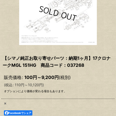
【シマノ純正お取り寄せパーツ：納期1ヶ月】17クロナ
ークMGL 151HG 商品コード：037268
販売価格
:
100
円
～9,200
円
(税別)
(
税込
:
110
円
～10,120
円
)
オプションにより価格が変わる場合もあります。
×
Facebookでシェア