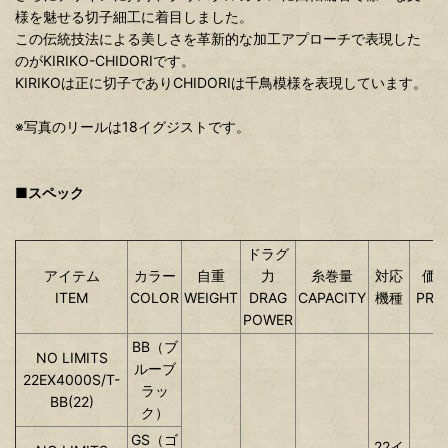
様を魅せる切子細工に着目しました。
この伝統技法による美しさを革新的な加工アプローチで表現した
のがKIRIKO-CHIDORIです。
KIRIKOは正に切子でありCHIDORIは千鳥模様を表現しています。
※写真のリールは18イグジストです。
■スペック
ドラグ
アイテム
カラー
自重
力
糸巻量
対応
価
ITEM
COLOR
WEIGHT
DRAG
CAPACITY
機種
PRIC
POWER
BB（ブ
NO LIMITS
ルーブ
22EX4000S/T-
ラッ
BB(22)
ク）
GS（ゴ
22イ