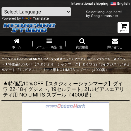
International shipping:
English
Select language here!
by Google translate
Powered by
Translate
カート
ホーム
メニュー・商品一覧
商品検索
問い合わせ
>
>
ホーム
STUDIO OCEAN MARK/スタジオオーシャンマーク
スピニングリール スプール
>
★特価品10％OFF【スタジオオーシャンマーク】ダイワ 22-18イグジスト, 19セ
ルテート, 21ルビアスエアリティ用 NO LIMITS スプール（4000番）
★特価品10％OFF【スタジオオーシャンマーク】ダイ
ワ 22-18イグジスト, 19セルテート, 21ルビアスエアリ
ティ用 NO LIMITS スプール（4000番）