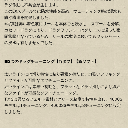
ラグ作動に不具合が生じます。
このEXスプールでは防水性能を高め、ウェーディング時の浸水も
防ぐ構造を開発しました。
※写真は赤い着色液にリールを本体ごと浸水し、スプールを分解。
カセットドラグにより、ドラグワッシャーはグリースに浸った密
閉状態となっているため、リールの水没においてもワッシャーへ
の浸水は有りませんでした。
■2つのドラグチューニング【T/タフ】【S/ソフト】
太いラインには滑り特性に粘り要素を持たせ、力強いフッキング
とファイトが可能なタフチューニング。
細いラインには素早い初動と、フラットなドラグ滑りにより繊細
なファイトが可能なソフトチューニング。
TとSは異なるフェルト素材とグリース粘度で特性を出し、4000S
モデルはTチューニング、4000SSモデルはSチューニングに設定
しました。