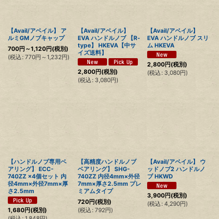
【Avail/アベイル】 ア
【Avail/アベイル】
【Avail/アベイル】
ルミGMノブキャップ
EVA ハンドルノブ 【R-
EVA ハンドルノブ スリ
type】 HKEVA【中サ
ム HKEVA
700
円
～1,120
円
(税別)
イズ送料】
(
税込
:
770
円
～1,232
円
)
2,800
円
(税別)
2,800
円
(税別)
(
税込
:
3,080
円
)
(
税込
:
3,080
円
)
【ハンドルノブ専用ベ
【高精度ハンドルノブ
【Avail/アベイル】 ウ
アリング】 ECC-
ベアリング】 SHG-
ッドノブ2 ハンドルノ
740ZZ ×4個セット 内
740ZZ 内径4mm×外径
ブ HKWD
径4mm×外径7mm×厚
7mm×厚さ2.5mm プレ
さ2.5mm
ミアムタイプ
3,900
円
(税別)
720
円
(税別)
(
税込
:
4,290
円
)
(
税込
:
792
円
)
1,680
円
(税別)
(
税込
:
1,848
円
)