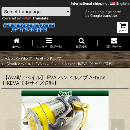
International shipping:
English
Select language here!
by Google translate
Powered by
Translate
カート
ホーム
メニュー・商品一覧
商品検索
問い合わせ
>
>
ホーム
ハンドルノブ
Avail ハンドルノブ
>
【Avail/アベイル】 EVA ハンドルノブ A-type HKEVA【中サイズ送料】
【Avail/アベイル】 EVA ハンドルノブ A-type
HKEVA【中サイズ送料】