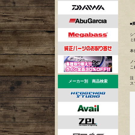
■
シ
ミ
本
ノ
こ
注
メーカー別 商品検索
ス