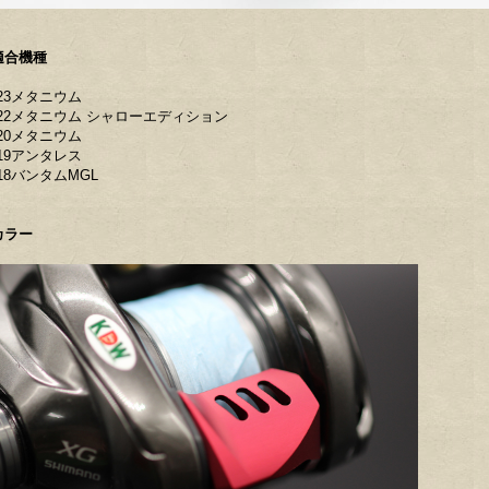
適合機種
23メタニウム
22メタニウム シャローエディション
20メタニウム
19アンタレス
18バンタムMGL
カラー