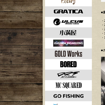
■
・
・
・
・
・
■