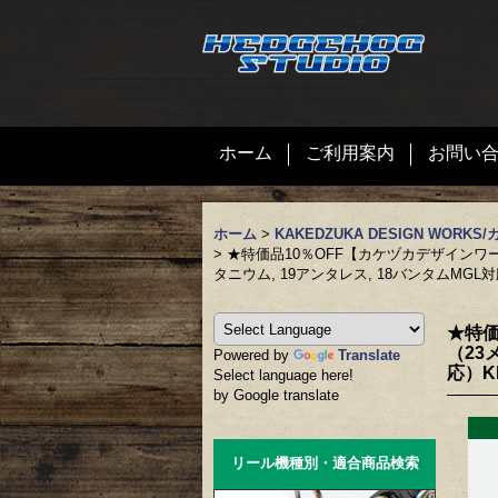
ホーム
ご利用案内
お問い
ホーム
>
KAKEDZUKA DESIGN WOR
>
★特価品10％OFF【カケヅカデザインワ
タニウム, 19アンタレス, 18バンタムMGL対応
★特価
（23
Powered by
Translate
応）KD
Select language here!
by Google translate
リール機種別・適合商品検索