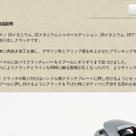
商品説明
マノ 23メタニウム, 22メタニウムシャローエディション, 20メタニウム, 19
削り出しクラッチです。
体に肉抜き加工を施し、デザイン性とグリップ感を向上させたブランキング
ーマルに比べてクラッチレバーをスプールにギリギリまで近づけました。
れによりクラッチとラインを同時に触る面積が広くなったので、よりサミン
：クラッチの取り付けはハンドル側クラッチプレートに押し付けるようにセ
プールに押し付けるようにクラッチを下げた時にボディーに干渉する恐れが