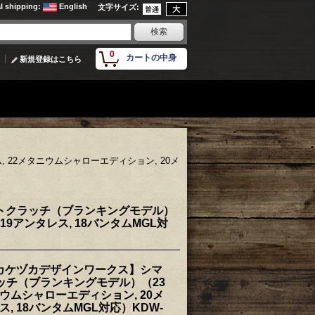
al shipping
:
English
文字サイズ
:
0
カートの中身
新規登録はこちら
22メタニウムシャローエディション, 20メ
ットクラッチ（ブランキングモデル）
19アンタレス, 18バンタムMGL対
【カケヅカデザインワークス】シマ
ッチ（ブランキングモデル）（23
ニウムシャローエディション, 20メ
ス, 18バンタムMGL対応）KDW-