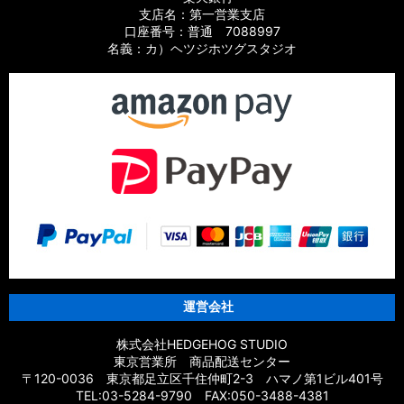
支店名：第一営業支店
口座番号：普通 7088997
名義：カ）ヘツジホツグスタジオ
運営会社
株式会社HEDGEHOG STUDIO
東京営業所 商品配送センター
〒120-0036 東京都足立区千住仲町2-3 ハマノ第1ビル401号
TEL:03-5284-9790 FAX:050-3488-4381