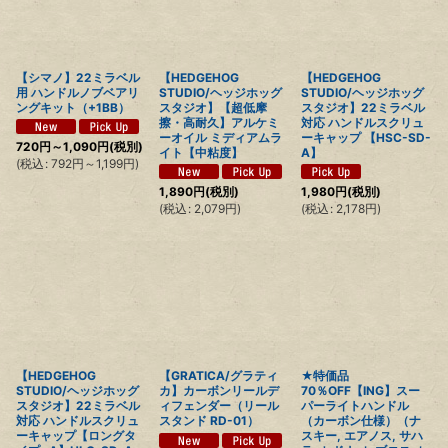
【シマノ】22ミラベル
【HEDGEHOG
【HEDGEHOG
用 ハンドルノブベアリ
STUDIO/ヘッジホッグ
STUDIO/ヘッジホッグ
ングキット（+1BB）
スタジオ】【超低摩
スタジオ】22ミラベル
擦・高耐久】アルケミ
対応 ハンドルスクリュ
ーオイル ミディアムラ
ーキャップ 【HSC-SD-
720
円
～1,090
円
(税別)
イト【中粘度】
A】
(
税込
:
792
円
～1,199
円
)
1,890
円
(税別)
1,980
円
(税別)
(
税込
:
2,079
円
)
(
税込
:
2,178
円
)
【HEDGEHOG
【GRATICA/グラティ
★特価品
STUDIO/ヘッジホッグ
カ】カーボンリールデ
70％OFF【ING】スー
スタジオ】22ミラベル
ィフェンダー（リール
パーライトハンドル
対応 ハンドルスクリュ
スタンド RD-01）
（カーボン仕様）（ナ
ーキャップ【ロングタ
スキー, エアノス, サハ