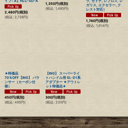
イプ- A】HLC-SD-A
ラ, セドナ, レブロス, レ
1,350
円
(税別)
ガリス, エクセラー, ク
(
税込
:
1,485
円
)
レスト対応）
2,480
円
(税別)
(
税込
:
2,728
円
)
1,740
円
(税別)
(
税込
:
1,914
円
)
★特価品
【ING】 スーパーライ
70％OFF【ING】 バラ
トハンドル用 SL-D1系
ンサー（カーボン仕
アダプター ★アウトレ
様）
ット特価品★
450
円
(税別)
300
円
(税別)
(
税込
:
495
円
)
(
税込
:
330
円
)