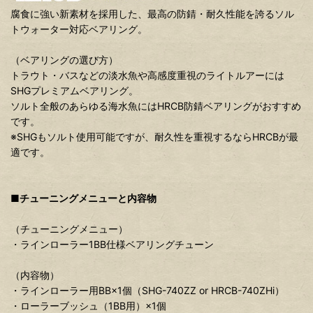
腐食に強い新素材を採用した、最高の防錆・耐久性能を誇るソル
トウォーター対応ベアリング。
（ベアリングの選び方）
トラウト・バスなどの淡水魚や高感度重視のライトルアーには
SHGプレミアムベアリング。
ソルト全般のあらゆる海水魚にはHRCB防錆ベアリングがおすすめ
です。
※SHGもソルト使用可能ですが、耐久性を重視するならHRCBが最
適です。
■チューニングメニューと内容物
（チューニングメニュー）
・ラインローラー1BB仕様ベアリングチューン
（内容物）
・ラインローラー用BB×1個（SHG-740ZZ or HRCB-740ZHi）
・ローラーブッシュ（1BB用）×1個