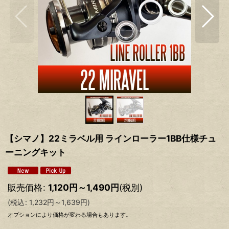
【シマノ】22ミラベル用 ラインローラー1BB仕様チュ
ーニングキット
販売価格
:
1,120
円
～1,490
円
(税別)
(
税込
:
1,232
円
～1,639
円
)
オプションにより価格が変わる場合もあります。