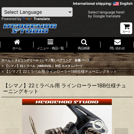
International shipping:
English
Select language here!
by Google translate
Powered by
Translate
カート
ホーム
メニュー・商品一覧
商品検索
問い合わせ
>
ホーム
スピニングリール（シマノ用）ベアリング・各種パーツ
>
【シマノ】22ミラベル［MIRAVEL］対応 カスタムパーツ
>
【シマノ】22ミラベル用 ラインローラー1BB仕様チューニングキット
【シマノ】22ミラベル用 ラインローラー1BB仕様チュ
ーニングキット