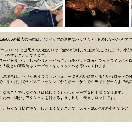
atuta80Sの最大の特徴は、“ティップの適度なハリ”と“バットのしなやかさ”で
ピースロッドとは思えないほどロッド全体がきれいに曲がることにより、小型
イトをすることができます。
ワーがありつつもしっかりと曲がってくれるバット部分がライトラインの性
る大物との遭遇時もターゲットをキャッチへと導いてくれます。
6.7ftの場合は、ハリがありつつもレギュラーにきれいに曲がるというロッド
で、湖や河川でのバスフィッシングからボートからでのライトゲームまで幅
。
くなることでしなやかさは残しつつも少しシャープな使用感になります。
のため、細かなアクションを付けるような釣りに最適なロッドです。
た、短くなり操作性が一段とよくなることで、3gから10g程度の小さなルア