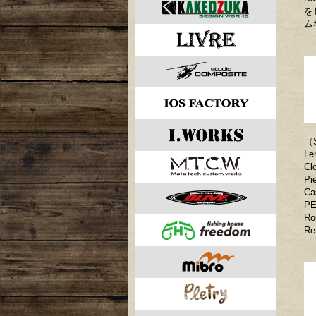
を
ム
（
Len
Cl
Pi
Ca
PE
Ro
Re