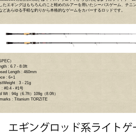
したエギングはもちろんのこと軽めのルアーを用いたシーバスゲーム、チニ
などあらゆる手軽な釣りから本格的なゲームをカバーするロッドです。
SPEC）
gth : 6.7 - 8.0ft
osed Length : 460mm
ece : 6+1
stWeight : 3 - 21g
 : #0.4 - #1号
d Wt : 94g（6.7ft）109g（8.0ft）
marks : Titanium TORZITE