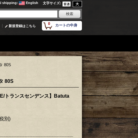
al shipping
:
English
文字サイズ
:
0
カートの中身
新規登録はこちら
 80S
 80S
CE/トランスセンデンス】Batuta
(税別)