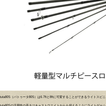
atuta80S（バトゥータ80S）は6.7ftと8ftに可変することができるライトス
atuta80Sの汎用性の高さはキャストウエイトからも伺えるようにライトゲ