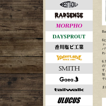
B
6
ァ
パ
れ
​
の
す
短
そ
ま