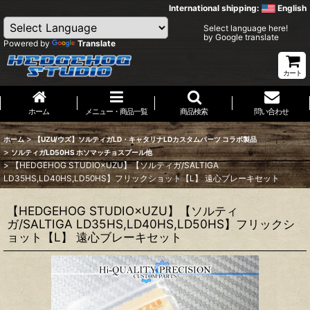
International shipping:
English
Select language here!
by Google translate
Powered by
Translate
カート
ホーム
メニュー・商品一覧
商品検索
問い合わせ
>
ホーム
【UZU/ウズ】ソルティガLD・キャタリナLDカスタムパーツ コラボ製品
>
ソルティガLD50HS ホソマッチョスプール他
>
【HEDGEHOG STUDIO×UZU】【ソルティガ/SALTIGA
LD35HS,LD40HS,LD50HS】フリックショット【L】 遠心ブレーキセット
【HEDGEHOG STUDIO×UZU】【ソルティ
ガ/SALTIGA LD35HS,LD40HS,LD50HS】フリックシ
ョット【L】 遠心ブレーキセット