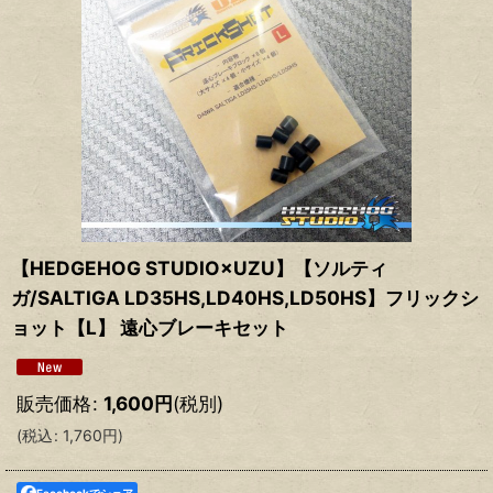
【HEDGEHOG STUDIO×UZU】【ソルティ
ガ/SALTIGA LD35HS,LD40HS,LD50HS】フリックシ
ョット【L】 遠心ブレーキセット
販売価格
:
1,600
円
(税別)
(
税込
:
1,760
円
)