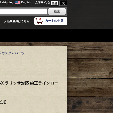
al shipping
:
English
文字サイズ
:
0
カートの中身
新規登録はこちら
対応 カスタムパーツ
）
-X ラリッサ対応 純正ラインロー
税別)