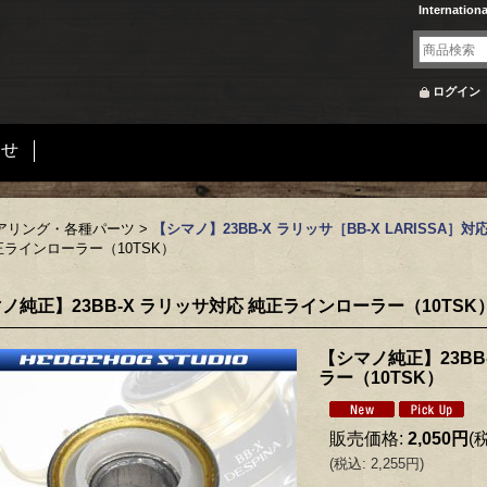
Internation
ログイン
合せ
アリング・各種パーツ
>
【シマノ】23BB-X ラリッサ［BB-X LARISSA］
正ラインローラー（10TSK）
ノ純正】23BB-X ラリッサ対応 純正ラインローラー（10TSK
【シマノ純正】23BB
ラー（10TSK）
販売価格
:
2,050円
(
(
税込
:
2,255円
)