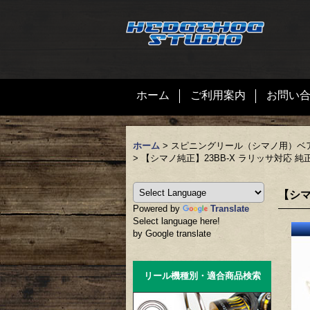
ホーム
ご利用案内
お問い
ホーム
>
スピニングリール（シマノ用）ベ
>
【シマノ純正】23BB-X ラリッサ対応 純
【シマ
Powered by
Translate
Select language here!
by Google translate
リール機種別・適合商品検索