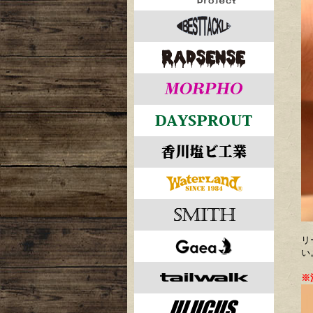
リ
い
※