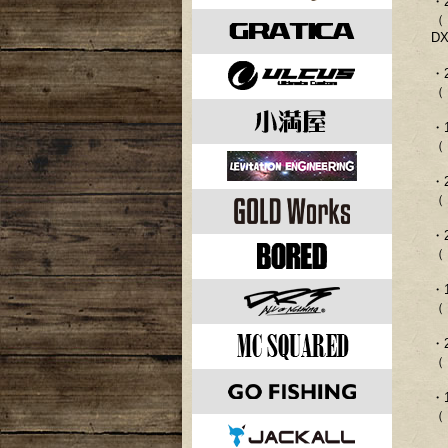
・
（ 
DX
・
（ 
・
（ 
・
（ 
・
（ 
・
（ 
・
（ 
・
（ 