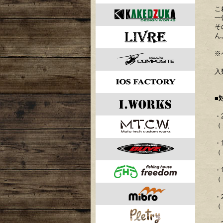
こ
一
そ
ん
※
入
■
・
（ 
・
（ 
・
（ 
・
（ 