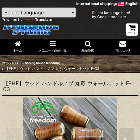
International shipping:
English
Select language here!
by Google translate
Powered by
Translate
カート
ホーム
メニュー・商品一覧
商品検索
問い合わせ
>
ホーム
FHF（fishing house freedom）
>
【FHF】ウッド ハンドルノブ 丸形 ウォールナット F-03
【FHF】ウッド ハンドルノブ 丸形 ウォールナット F-
03