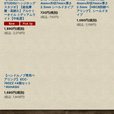
STUDIO/ヘッジホッグ
4mm×外径7mm×厚さ
4mm×外径7mm×厚さ
スタジオ】【超低摩
2.5mm シールドタイプ
2.5mm 【HRCB防錆ベ
擦・高耐久】アルケミ
アリング】 シールドタ
720
円
(税別)
ーオイル ミディアムラ
イプ
(
税込
:
792
円
)
イト【中粘度】
1,090
円
(税別)
(
税込
:
1,199
円
)
1,890
円
(税別)
(
税込
:
2,079
円
)
【ハンドルノブ専用ベ
アリング】 ECC-
740ZZ ×4個セット
*AVHASH
1,680
円
(税別)
(
税込
:
1,848
円
)