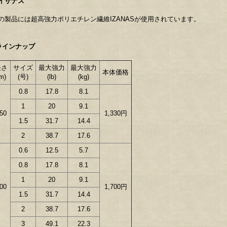
イザナス
の製品には超高強力ポリエチレン繊維IZANASが使用されています。
ラインナップ
長さ
サイズ
最大強力
最大強力
本体価格
m)
(号)
(lb)
(kg)
0.8
17.8
8.1
1
20
9.1
50
1,330円
1.5
31.7
14.4
2
38.7
17.6
0.6
12.5
5.7
0.8
17.8
8.1
1
20
9.1
00
1,700円
1.5
31.7
14.4
2
38.7
17.6
3
49.1
22.3