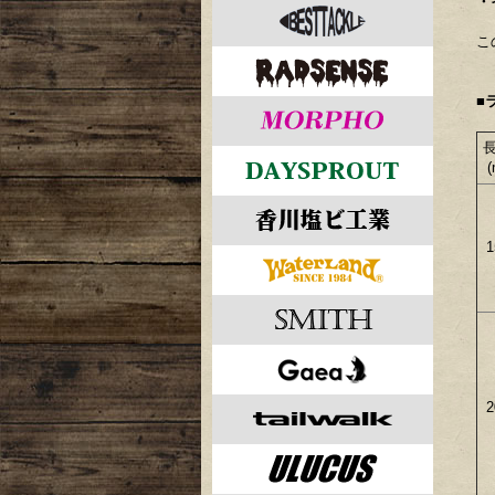
・
こ
■
(
1
2