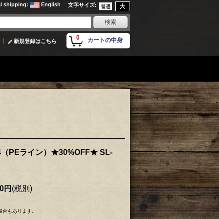
al shipping
:
English
文字サイズ
:
0
カートの中身
新規登録はこちら
PEライン）★30%OFF★ SL-
50円
(税別)
場合もあります。