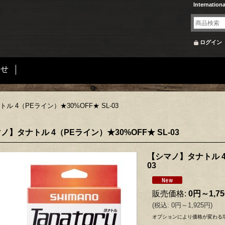
Internation
ログイン
合せ
ル 4（PEライン）★30%OFF★ SL-03
ノ】タナトル 4（PEライン）★30%OFF★ SL-03
【シマノ】タナトル 4（
03
販売価格
:
0円～1,7
(
税込
:
0円～1,925円
)
オプションにより価格が変わる