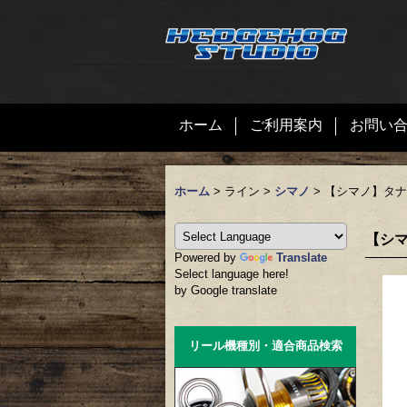
ホーム
ご利用案内
お問い
ホーム
>
ライン
>
シマノ
>
【シマノ】タナト
【シマ
Powered by
Translate
Select language here!
by Google translate
リール機種別・適合商品検索