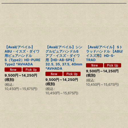
【Avail/アベイル】
【Avail/アベイル】シン
【Avail/アベイル】 Sト
ABU・イスズ・ダイワ
グルピュアハンドルS
ラッドハンドル 【ABU/
用ピュアハンドル
アブ・イスズ・ダイワ
イスズ用】 HD-S-
S（Type2）HD-PURE
用【HD-AB-SPS】
TRAD
Type2 *AVHADA
32.5, 35, 37.5, 40mm
*AVHADA
9,500
円
～14,250
円
9,500
円
～14,250
円
(税別)
(税別)
9,500
円
～14,250
円
(
税込
:
(税別)
(
税込
:
10,450
円
～15,675
円
)
10,450
円
～15,675
円
)
(
税込
:
10,450
円
～15,675
円
)