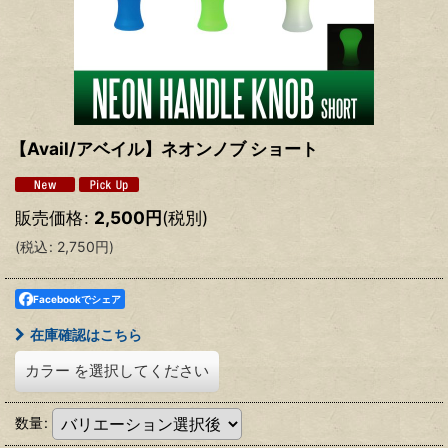
【Avail/アベイル】ネオンノブ ショート
販売価格
:
2,500
円
(税別)
(
税込
:
2,750
円
)
Facebookでシェア
在庫確認はこちら
カラー
を選択してください
数量
: