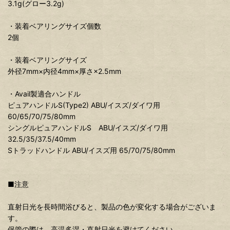
3.1g(グロー3.2g)
・装着ベアリングサイズ個数
2個
・装着ベアリングサイズ
外径7mm×内径4mm×厚さ×2.5mm
・Avail製適合ハンドル
ピュアハンドルS(Type2) ABU/イスズ/ダイワ用
60/65/70/75/80mm
シングルピュアハンドルS ABU/イスズ/ダイワ用
32.5/35/37.5/40mm
Sトラッドハンドル ABU/イスズ用 65/70/75/80mm
■注意
直射日光を長時間浴びると、製品の色が変化する場合がございま
す。
保管の際は、高温多湿・直射日光を避けてください。