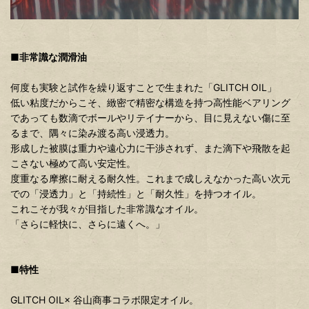
■非常識な潤滑油
何度も実験と試作を繰り返すことで生まれた「GLITCH OIL」
低い粘度だからこそ、緻密で精密な構造を持つ高性能ベアリング
であっても数滴でボールやリテイナーから、目に見えない傷に至
るまで、隅々に染み渡る高い浸透力。
形成した被膜は重力や遠心力に干渉されず、また滴下や飛散を起
こさない極めて高い安定性。
度重なる摩擦に耐える耐久性。これまで成しえなかった高い次元
での「浸透力」と「持続性」と「耐久性」を持つオイル。
これこそが我々が目指した非常識なオイル。
「さらに軽快に、さらに遠くへ。」
■特性
GLITCH OIL× 谷山商事コラボ限定オイル。