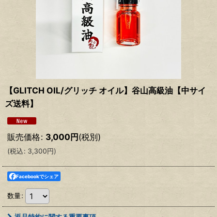
【GLITCH OIL/グリッチ オイル】谷山高級油【中サイ
ズ送料】
販売価格
:
3,000
円
(税別)
(
税込
:
3,300
円
)
Facebookでシェア
数量
:
返品特約に関する重要事項