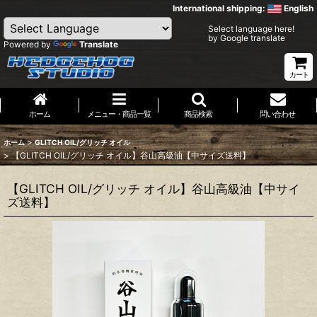
International shipping:
English
Select language here!
by Google translate
Powered by
Translate
カート
ホーム
メニュー・商品一覧
商品検索
問い合わせ
>
ホーム
GLITCH OIL/グリッチ オイル
>
【GLITCH OIL/グリッチ オイル】谷山高級油【中サイズ送料】
【GLITCH OIL/グリッチ オイル】谷山高級油【中サイ
ズ送料】