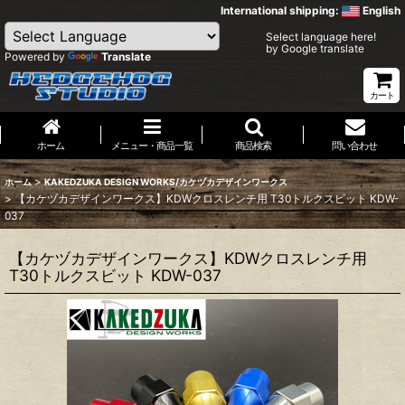
International shipping:
English
Select language here!
by Google translate
Powered by
Translate
カート
ホーム
メニュー・商品一覧
商品検索
問い合わせ
>
ホーム
KAKEDZUKA DESIGN WORKS/カケヅカデザインワークス
>
【カケヅカデザインワークス】KDWクロスレンチ用 T30トルクスビット KDW-
037
【カケヅカデザインワークス】KDWクロスレンチ用
T30トルクスビット KDW-037