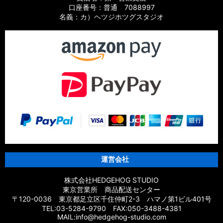
口座番号：普通 7088997
名義：カ）ヘツジホツグスタジオ
運営会社
株式会社HEDGEHOG STUDIO
東京営業所 商品配送センター
〒120-0036 東京都足立区千住仲町2-3 ハマノ第1ビル401号
TEL:03-5284-9790 FAX:050-3488-4381
MAIL:info@hedgehog-studio.com