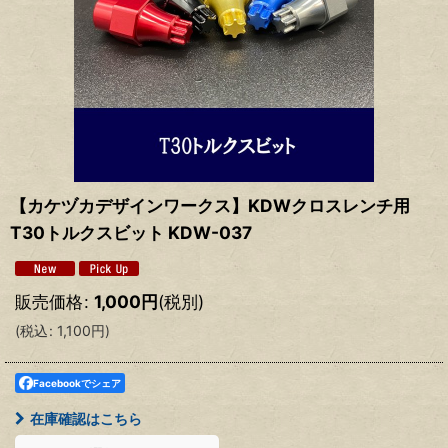
【カケヅカデザインワークス】KDWクロスレンチ用
T30トルクスビット KDW-037
販売価格
:
1,000
円
(税別)
(
税込
:
1,100
円
)
Facebookでシェア
在庫確認はこちら