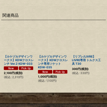
関連商品
【カケヅカデザインワ
【カケヅカデザインワ
【リブレ/LIVRE】
ークス】KDWクロスレ
ークス】KDWクロスレ
LIVRE専用 トルクス工
ンチ Ver.2 KDW-033
ンチ専用ソケット
具 T30
KDW-035
300
円
(税別)
(
税込
:
330
円
)
2,100
円
(税別)
1,000
円
(税別)
(
税込
:
2,310
円
)
(
税込
:
1,100
円
)