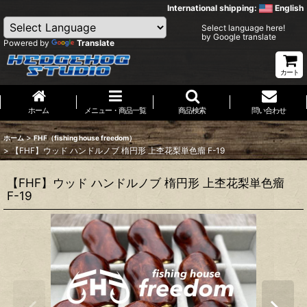
International shipping:
English
Select language here!
by Google translate
Powered by
Translate
カート
ホーム
メニュー・商品一覧
商品検索
問い合わせ
>
ホーム
FHF（fishing house freedom）
>
【FHF】ウッド ハンドルノブ 楕円形 上杢花梨単色瘤 F-19
【FHF】ウッド ハンドルノブ 楕円形 上杢花梨単色瘤
F-19