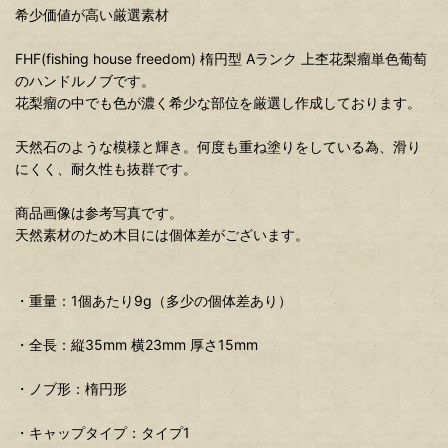
希少価値が高い厳選素材
FHF(fishing house freedom) 楕円型 Aランク 上杢花梨瘤単色葡萄
のハンドルノブです。
花梨瘤の中でも色が濃く希少な部位を厳選し作成しております。
天然石のような模様と輝き。何度も重ね塗りをしている為、滑り
にくく、耐久性も抜群です。
商品画像は参考写真です。
天然素材のため木目には個体差がございます。
・重量：1個あたり9g（多少の個体差あり）
・全長：縦35mm 横23mm 厚さ15mm
・ノブ形：楕円形
・キャップタイプ：タイプ1