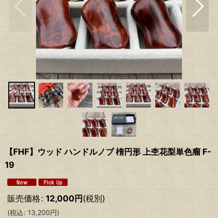
【FHF】ウッド ハンドルノブ 楕円形 上杢花梨単色瘤 F-
19
販売価格
:
12,000
円
(税別)
(
税込
:
13,200
円
)