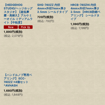
【HEDGEHOG
SHG-740ZZ 内径
HRCB-740ZHi 内径
STUDIO/ヘッジホッグ
4mm×外径7mm×厚さ
4mm×外径7mm×厚さ
スタジオ】【超低摩
2.5mm シールドタイプ
2.5mm 【HRCB防錆ベ
擦・高耐久】アルケミ
アリング】 シールドタ
720
円
(税別)
ーオイル ミディアムラ
イプ
(
税込
:
792
円
)
イト【中粘度】
1,090
円
(税別)
(
税込
:
1,199
円
)
1,890
円
(税別)
(
税込
:
2,079
円
)
【ハンドルノブ専用ベ
アリング】 ECC-
740ZZ ×4個セット
*AVHASH
1,680
円
(税別)
(
税込
:
1,848
円
)