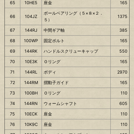
65
10HE5
座金
165
ボールベアリング（５×８×２．
66
104JZ
1375
５）
67
144RJ
中間ギア軸
385
68
100WP
固定ボルト
165
69
144RK
ハンドルスクリューキャップ
550
70
10E3K
Ｏリング
165
71
144RL
ボディ
2970
72
144RM
摺動子ガイド
165
73
100BH
Ｏリング
110
74
144RN
ウォームシャフト
605
75
10ECK
座金
110
76
10K9C
座金
110