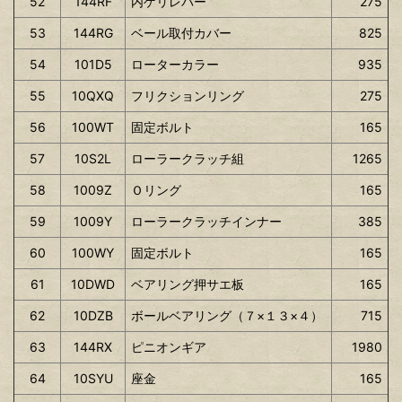
52
144RF
内ゲリレバー
275
53
144RG
ベール取付カバー
825
54
101D5
ローターカラー
935
55
10QXQ
フリクションリング
275
56
100WT
固定ボルト
165
57
10S2L
ローラークラッチ組
1265
58
1009Z
Ｏリング
165
59
1009Y
ローラークラッチインナー
385
60
100WY
固定ボルト
165
61
10DWD
ベアリング押サエ板
165
62
10DZB
ボールベアリング（７×１３×４）
715
63
144RX
ピニオンギア
1980
64
10SYU
座金
165