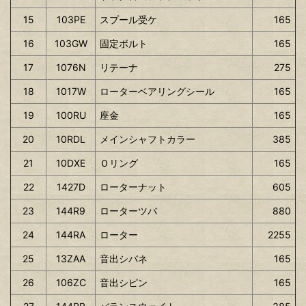
15
103PE
スプール受ケ
165
16
103GW
固定ボルト
165
17
1076N
リテーナ
275
18
1017W
ローターベアリングシール
165
19
100RU
座金
165
20
10RDL
メインシャフトカラー
385
21
10DXE
Ｏリング
165
22
1427D
ローターナット
605
23
144R9
ローターツバ
880
24
144RA
ローター
2255
25
13ZAA
音出シバネ
165
26
106ZC
音出シピン
165