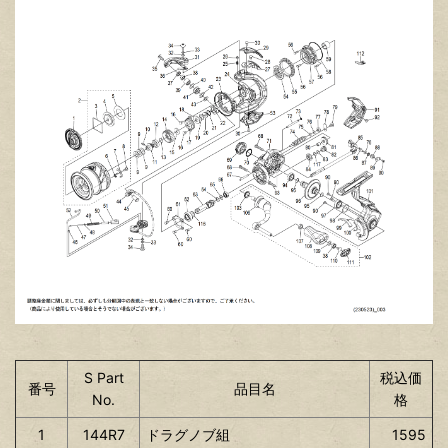
S Part
税込価
番号
品目名
No.
格
1
144R7
ドラグノブ組
1595