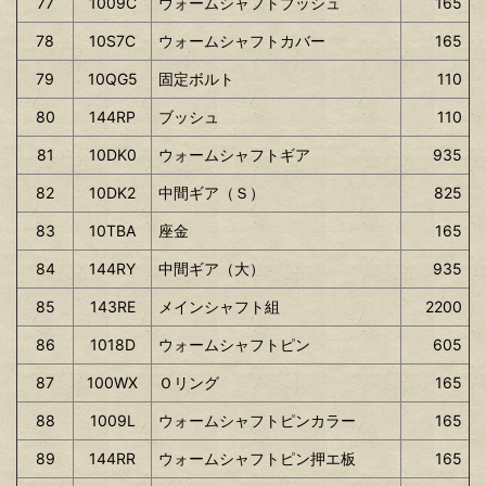
77
1009C
ウォームシャフトブッシュ
165
78
10S7C
ウォームシャフトカバー
165
79
10QG5
固定ボルト
110
80
144RP
ブッシュ
110
81
10DK0
ウォームシャフトギア
935
82
10DK2
中間ギア（Ｓ）
825
83
10TBA
座金
165
84
144RY
中間ギア（大）
935
85
143RE
メインシャフト組
2200
86
1018D
ウォームシャフトピン
605
87
100WX
Ｏリング
165
88
1009L
ウォームシャフトピンカラー
165
89
144RR
ウォームシャフトピン押エ板
165