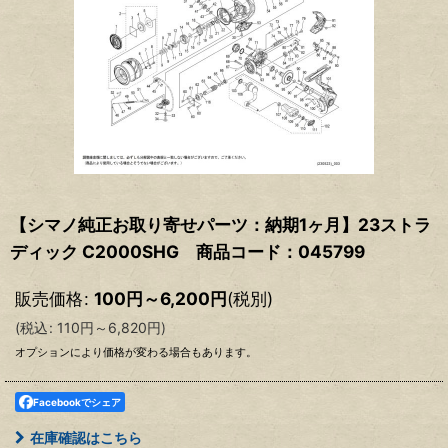
【シマノ純正お取り寄せパーツ：納期1ヶ月】23ストラ
ディック C2000SHG 商品コード：045799
販売価格
:
100
円
～6,200
円
(税別)
(
税込
:
110
円
～6,820
円
)
オプションにより価格が変わる場合もあります。
Facebookでシェア
在庫確認はこちら