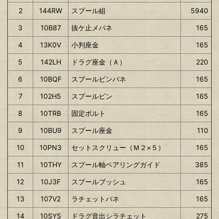
2
144RW
スプール組
5940
3
10B87
抜ケ止メバネ
165
4
13K0V
小判座金
165
5
142LH
ドラグ座金（Ａ）
220
6
10BQF
スプールピンバネ
165
7
102H5
スプールピン
165
8
10TRB
固定ボルト
165
9
10BU9
スプール座金
110
10
10PN3
セットスクリュー（Ｍ２×５）
165
11
10THY
スプール軸ベアリングガイド
385
12
10J3F
スプールブッシュ
165
13
107V2
ラチェットバネ
165
14
10SYS
ドラグ音出シラチェット
275