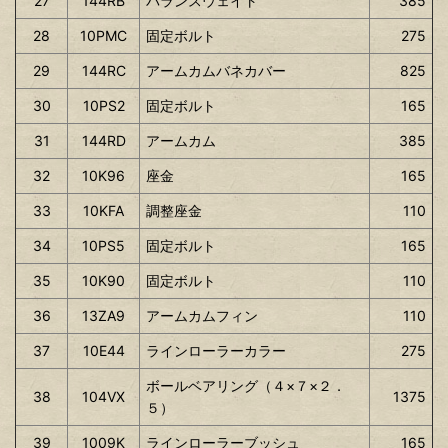
27
144RB
バランスウェイト
385
28
10PMC
固定ボルト
275
29
144RC
アームカムバネカバー
825
30
10PS2
固定ボルト
165
31
144RD
アームカム
385
32
10K96
座金
165
33
10KFA
調整座金
110
34
10PS5
固定ボルト
165
35
10K90
固定ボルト
110
36
13ZA9
アームカムフィン
110
37
10E44
ラインローラーカラー
275
ボールベアリング（４×７×２．
38
104VX
1375
５）
39
1009K
ラインローラーブッシュ
165