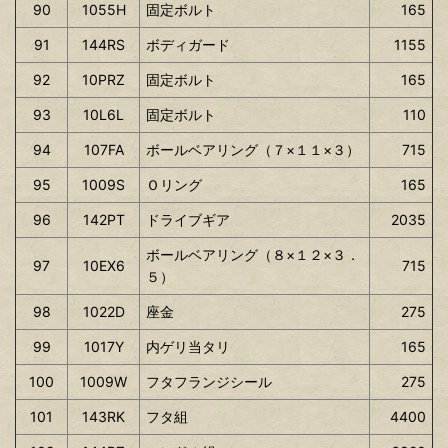
90
1055H
固定ボルト
165
91
144RS
ボディガード
1155
92
10PRZ
固定ボルト
165
93
10L6L
固定ボルト
110
94
107FA
ボールベアリング（７×１１×３）
715
95
1009S
Ｏリング
165
96
142PT
ドライブギア
2035
ボールベアリング（８×１２×３．
97
10EX6
715
５）
98
1022D
座金
275
99
1017Y
内ゲリ当タリ
165
100
1009W
フタフランジシール
275
101
143RK
フタ組
4400