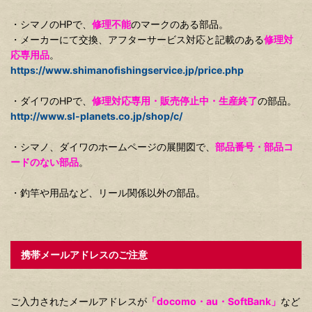
・シマノのHPで、
修理不能
のマークのある部品。
・メーカーにて交換、アフターサービス対応と記載のある
修理対
応専用品
。
https://www.shimanofishingservice.jp/price.php
・ダイワのHPで、
修理対応専用・販売停止中・生産終了
の部品。
http://www.sl-planets.co.jp/shop/c/
・シマノ、ダイワのホームページの展開図で、
部品番号・部品コ
ードのない部品
。
・釣竿や用品など、リール関係以外の部品。
携帯メールアドレスのご注意
ご入力されたメールアドレスが
「docomo・au・SoftBank」
など