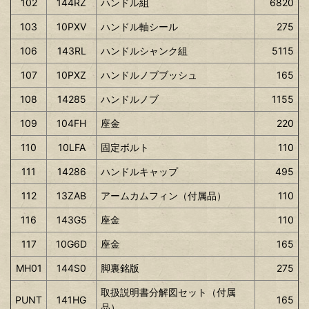
102
144RZ
ハンドル組
6820
103
10PXV
ハンドル軸シール
275
106
143RL
ハンドルシャンク組
5115
107
10PXZ
ハンドルノブブッシュ
165
108
14285
ハンドルノブ
1155
109
104FH
座金
220
110
10LFA
固定ボルト
110
111
14286
ハンドルキャップ
495
112
13ZAB
アームカムフィン（付属品）
110
116
143G5
座金
110
117
10G6D
座金
165
MH01
144S0
脚裏銘版
275
取扱説明書分解図セット（付属
PUNT
141HG
165
品）