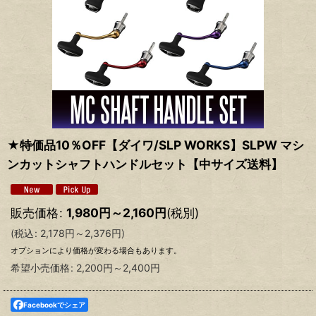
★特価品10％OFF【ダイワ/SLP WORKS】SLPW マシ
ンカットシャフトハンドルセット【中サイズ送料】
販売価格
:
1,980
円
～2,160
円
(税別)
(
税込
:
2,178
円
～2,376
円
)
オプションにより価格が変わる場合もあります。
希望小売価格
:
2,200
円
～2,400
円
Facebookでシェア