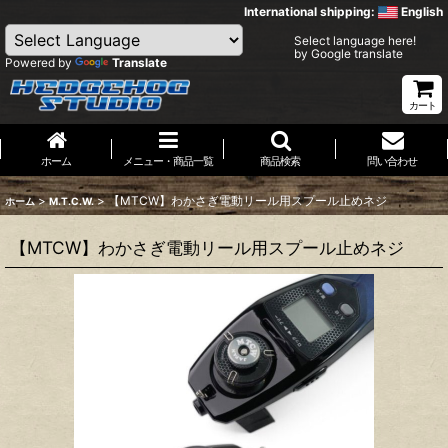
International shipping:
English
Select language here!
by Google translate
Powered by
Translate
カート
ホーム
メニュー・商品一覧
商品検索
問い合わせ
>
>
【MTCW】わかさぎ電動リール用スプール止めネジ
ホーム
M.T.C.W.
【MTCW】わかさぎ電動リール用スプール止めネジ