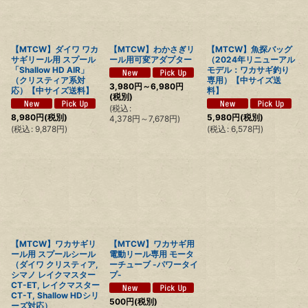
【MTCW】ダイワ ワカ
【MTCW】わかさぎリ
【MTCW】魚探バッグ
サギリール用 スプール
ール用可変アダプター
（2024年リニューアル
「Shallow HD AIR」
モデル：ワカサギ釣り
（クリスティア系対
専用）【中サイズ送
3,980
円
～6,980
円
応）【中サイズ送料】
料】
(税別)
(
税込
:
8,980
円
(税別)
5,980
円
(税別)
4,378
円
～7,678
円
)
(
税込
:
9,878
円
)
(
税込
:
6,578
円
)
【MTCW】ワカサギリ
【MTCW】ワカサギ用
ール用 スプールシール
電動リール専用 モータ
（ダイワ クリスティア,
ーチューブ -パワータイ
シマノ レイクマスター
プ-
CT-ET, レイクマスター
CT-T, Shallow HDシリ
500
円
(税別)
ーズ対応）