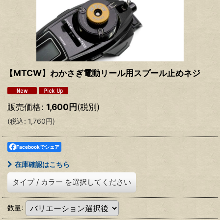
【MTCW】わかさぎ電動リール用スプール止めネジ
販売価格
:
1,600
円
(税別)
(
税込
:
1,760
円
)
Facebookでシェア
在庫確認はこちら
タイプ
/
カラー
を選択してください
数量
: