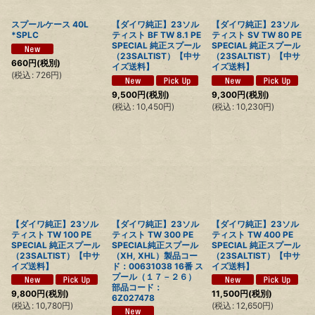
スプールケース 40L
【ダイワ純正】23ソル
【ダイワ純正】23ソル
*SPLC
ティスト BF TW 8.1 PE
ティスト SV TW 80 PE
SPECIAL 純正スプール
SPECIAL 純正スプール
（23SALTIST）【中サ
（23SALTIST）【中サ
660
円
(税別)
イズ送料】
イズ送料】
(
税込
:
726
円
)
9,500
円
(税別)
9,300
円
(税別)
(
税込
:
10,450
円
)
(
税込
:
10,230
円
)
【ダイワ純正】23ソル
【ダイワ純正】23ソル
【ダイワ純正】23ソル
ティスト TW 100 PE
ティスト TW 300 PE
ティスト TW 400 PE
SPECIAL 純正スプール
SPECIAL純正スプール
SPECIAL 純正スプール
（23SALTIST）【中サ
（XH, XHL）製品コー
（23SALTIST）【中サ
イズ送料】
ド：00631038 16番 ス
イズ送料】
プール（１７－２６）
部品コード：
9,800
円
(税別)
11,500
円
(税別)
6Z027478
(
税込
:
10,780
円
)
(
税込
:
12,650
円
)