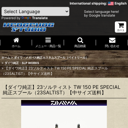
International shipping:
English
Select language here!
by Google translate
Powered by
Translate
カート
ホーム
メニュー・商品一覧
商品検索
問い合わせ
>
ホーム
ダイワ・メガバス純正カスタムスプール（ベイトリール）
>
ダイワ純正・SLP WORKS
>
【ダイワ純正】23ソルティスト TW 150 PE SPECIAL 純正スプール
（23SALTIST）【中サイズ送料】
【ダイワ純正】23ソルティスト TW 150 PE SPECIAL
純正スプール（23SALTIST）【中サイズ送料】