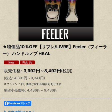
★特価品10％OFF【リブレ/LIVRE】Feeler（フィーラ
ー） ハンドルノブ HKAL
販売価格
:
3,992
円
～8,492
円
(税別)
(
税込
:
4,391
円
～9,341
円
)
オプションにより価格が変わる場合もあります。
希望小売価格
:
4,436
円
～9,436
円
Facebookでシェア