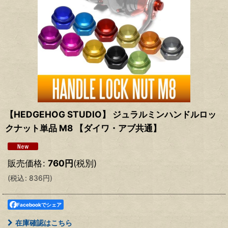
【HEDGEHOG STUDIO】 ジュラルミンハンドルロッ
クナット単品 M8 【ダイワ・アブ共通】
販売価格
:
760
円
(税別)
(
税込
:
836
円
)
Facebookでシェア
在庫確認はこちら