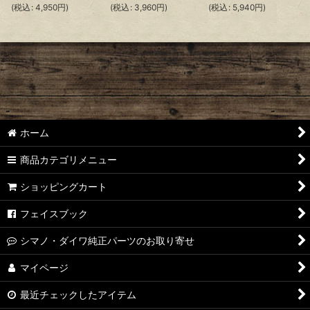
(
税込
:
4,950
円
)
(
税込
:
3,960
円
)
(
税込
:
5,940
円
)
ホーム
商品カテゴリメニュー
ショッピングカート
フェイスブック
シマノ・ダイワ純正パーツのお取り寄せ
マイページ
最近チェックしたアイテム