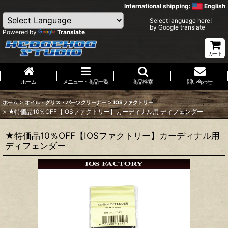
International shipping:
English
Select language here!
by Google translate
Powered by
Translate
カート
ホーム
メニュー・商品一覧
商品検索
問い合わせ
>
>
ホーム
オイル・グリス・パーツクリーナー
IOSファクトリー
>
★特価品10％OFF【IOSファクトリー】カーディナル用 ディフェンダー
★特価品10％OFF【IOSファクトリー】カーディナル用
ディフェンダー