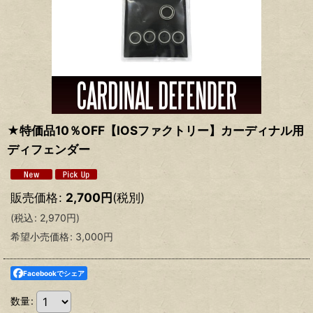
★特価品10％OFF【IOSファクトリー】カーディナル用
ディフェンダー
販売価格
:
2,700
円
(税別)
(
税込
:
2,970
円
)
希望小売価格
:
3,000
円
Facebookでシェア
数量
: