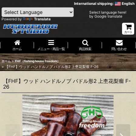
International shipping:
English
Select language here!
by Google translate
Powered by
Translate
カート
ホーム
メニュー・商品一覧
商品検索
問い合わせ
>
ホーム
FHF（fishing house freedom）
>
【FHF】ウッド ハンドルノブ パドル形2 上杢花梨瘤 F-26
【FHF】ウッド ハンドルノブ パドル形2 上杢花梨瘤 F-
26