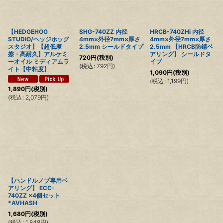
【HEDGEHOG
SHG-740ZZ 内径
HRCB-740ZHi 内径
STUDIO/ヘッジホッグ
4mm×外径7mm×厚さ
4mm×外径7mm×厚さ
スタジオ】【超低摩
2.5mm シールドタイプ
2.5mm 【HRCB防錆ベ
擦・高耐久】アルケミ
アリング】 シールドタ
720
円
(税別)
ーオイル ミディアムラ
イプ
(
税込
:
792
円
)
イト【中粘度】
1,090
円
(税別)
(
税込
:
1,199
円
)
1,890
円
(税別)
(
税込
:
2,079
円
)
【ハンドルノブ専用ベ
アリング】 ECC-
740ZZ ×4個セット
*AVHASH
1,680
円
(税別)
(
税込
:
1,848
円
)