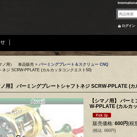
Internation
ログイン
合せ
マノ用） 単品販売
>
パーミングプレート＆スクリュー CNQ
 SCRW-PPLATE (カルカッタコンクエスト50)
ノ用】 パーミングプレートシャフトネジ SCRW-PPLATE (
【シマノ用】 パーミ
W-PPLATE (カル
販売価格
:
600円
(税
(
税込
:
660円
)