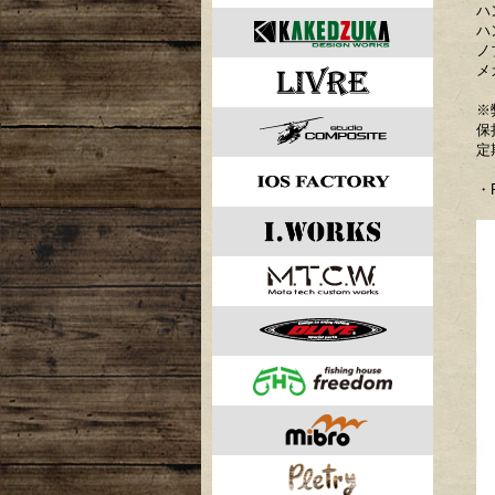
ハ
ハ
ノ
メ
※
保
定
・P