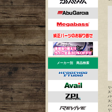
メーカー別 商品検索
リー
スプ
パ
ス
ハン
リテ