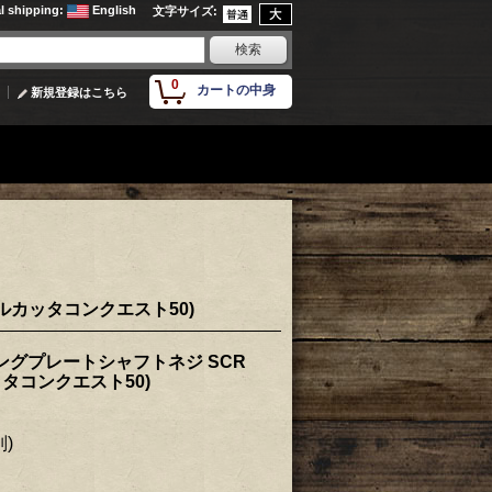
al shipping
:
English
文字サイズ
:
0
カートの中身
新規登録はこちら
カルカッタコンクエスト50)
ングプレートシャフトネジ SCR
カッタコンクエスト50)
別)