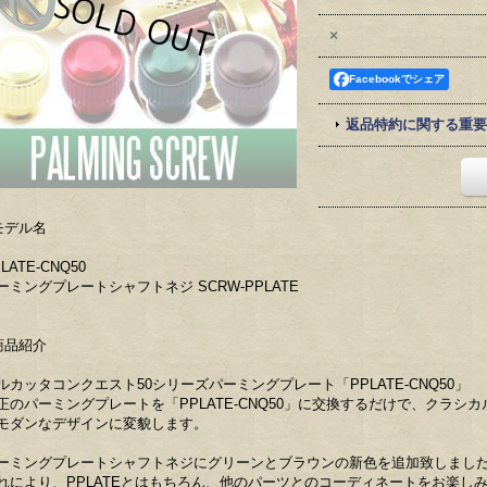
×
Facebookでシェア
返品特約に関する重要
モデル名
LATE-CNQ50
ーミングプレートシャフトネジ SCRW-PPLATE
商品紹介
ルカッタコンクエスト50シリーズパーミングプレート「PPLATE-CNQ50」
正のパーミングプレートを「PPLATE-CNQ50」に交換するだけで、クラ
モダンなデザインに変貌します。
ーミングプレートシャフトネジにグリーンとブラウンの新色を追加致しまし
れにより、PPLATEとはもちろん、他のパーツとのコーディネートをお楽し