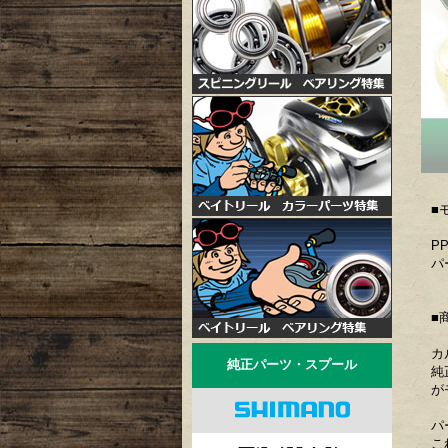
■
PP
パ
■
カ
純正パーツ・スプール
純
が
パ
こ