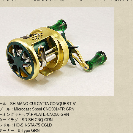
ル : SHIMANO CULCATTA CONQUEST 51
ール : Microcast Spool CNQ5014TR GRN
ーミングキャップ:PPLATE-CNQ50 GRN
タードラグ : SD-SH-CNQ GRN
ドル : HO-SH-STA-75 CGLD
ーナー : B-Type GRN