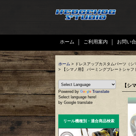
ホーム
ご利用案内
お問い
ホーム
>
ドレスアップカスタムパーツ（シ
>
【シマノ用】 パーミングプレートシャフトネジ
【シマ
Powered by
Translate
Select language here!
by Google translate
リール機種別・適合商品検索