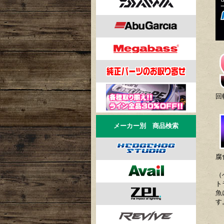
回
メーカー別 商品検索
腐
（
ト
魚
す