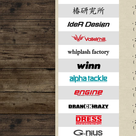
・
（ 
・
（ 
・
（ 
・
（ 
・
（ 
・
（ 
・
（ 
・
（ 