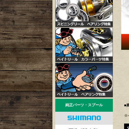
純正パーツ・スプール
■
※