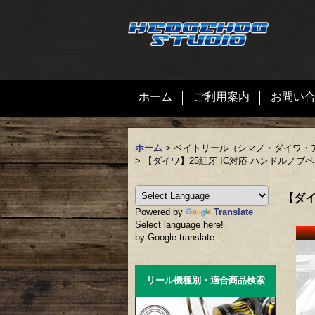
ホーム
ご利用案内
お問い
ホーム
>
ベイトリール（シマノ・ダイワ・
>
【ダイワ】25紅牙 IC対応 ハンドルノブ
【ダイ
Powered by
Translate
Select language here!
by Google translate
リール機種別・適合商品検索