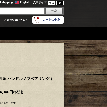
al shipping
:
English
文字サイズ
:
0
カートの中身
新規登録はこちら
C対応 ハンドルノブベアリングキ
4,360円
(税別)
場合もあります。