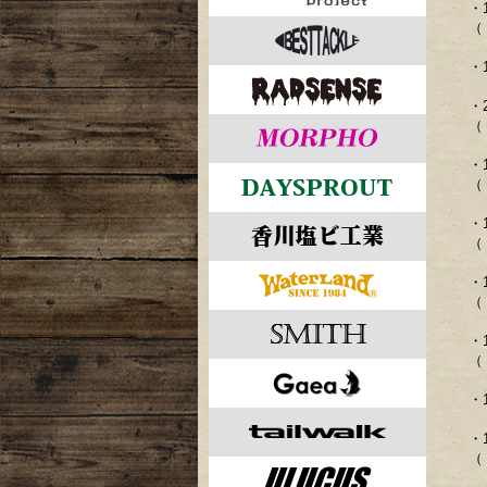
・
（ 
・
・
（ 
・
（ 
・
（ 
・
（
・
（ 
・
・
（ 