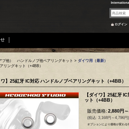
Internation
ログイン
合せ
アブ他） ハンドルノブ他ベアリングキット
>
ダイワ用（最新）
ベアリングキット（+4BB）
ワ】25紅牙 IC対応 ハンドルノブベアリングキット（+4BB）
【ダイワ】25紅牙 I
ット（+4BB）
販売価格
:
2,880円～
(
税込
:
3,168円～4,796円
)
オプションにより価格が変わる