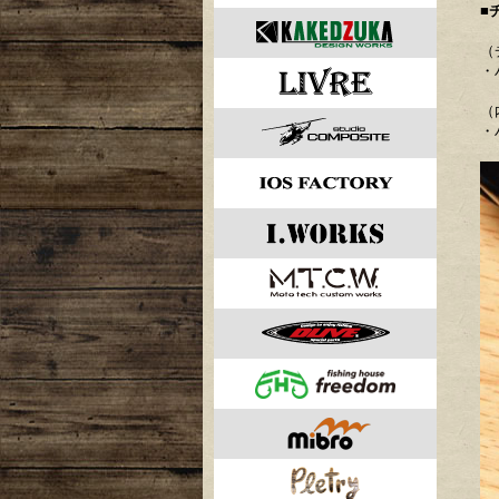
■
（
・
（
・