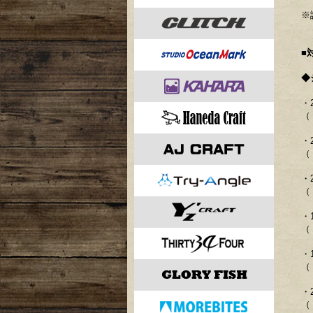
※
■
◆
・2
（ 
・
（ 
・2
（ 
・1
（ 
・
（ 
・
（ 