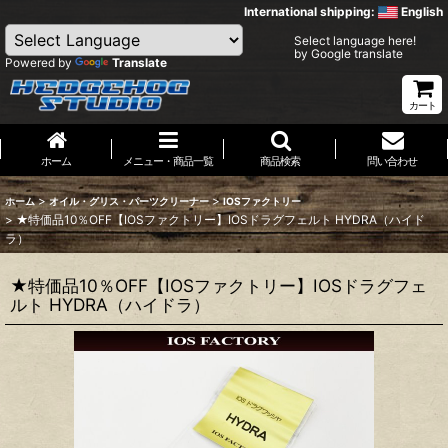
International shipping:
English
Select language here!
by Google translate
Powered by
Translate
カート
ホーム
メニュー・商品一覧
商品検索
問い合わせ
>
>
ホーム
オイル・グリス・パーツクリーナー
IOSファクトリー
>
★特価品10％OFF【IOSファクトリー】IOSドラグフェルト HYDRA（ハイド
ラ）
★特価品10％OFF【IOSファクトリー】IOSドラグフェ
ルト HYDRA（ハイドラ）