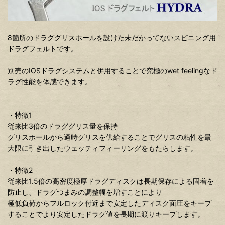
8箇所のドラググリスホールを設けた未だかってないスピニング用
ドラグフェルトです。
別売のIOSドラグシステムと併用することで究極のwet feelingなド
ラグ性能を体感できます。
・特徴1
従来比3倍のドラググリス量を保持
グリスホールから適時グリスを供給することでグリスの粘性を最
大限に引き出したウェッティフィーリングをもたらします。
・特徴2
従来比1.5倍の高密度極厚ドラグディスクは長期保存による固着を
防止し、ドラグつまみの調整幅を増すことにより
極低負荷からフルロック付近まで安定したディスク面圧をキープ
することでより安定したドラグ値を長期に渡りキープします。