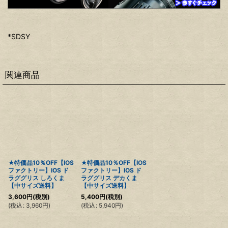
*SDSY
関連商品
★特価品10％OFF【IOS
★特価品10％OFF【IOS
ファクトリー】IOS ド
ファクトリー】IOS ド
ラググリス しろくま
ラググリス デカくま
【中サイズ送料】
【中サイズ送料】
3,600
円
(税別)
5,400
円
(税別)
(
税込
:
3,960
円
)
(
税込
:
5,940
円
)