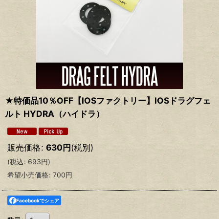
★特価品10％OFF【IOSファクトリー】IOSドラグフェ
ルト HYDRA（ハイドラ）
販売価格
:
630
円
(税別)
(
税込
:
693
円
)
希望小売価格
:
700
円
Facebookでシェア