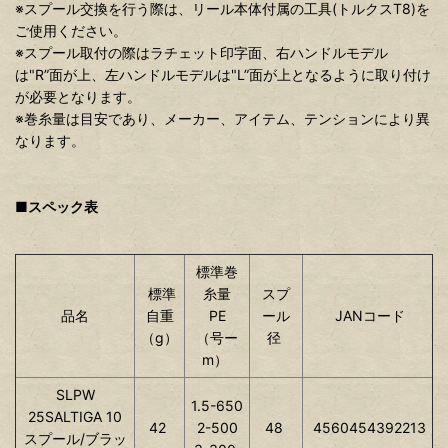
※スプール交換を行う際は、リール本体付属の工具(トルクスT8)を
ご使用ください。
※スプール取付の際はラチェット印字面、右ハンドルモデル
は"R”面が上、左ハンドルモデルは"L”面が上となるように取り付け
が必要となります。
※巻糸量は目安であり、メーカー、アイテム、テンションにより異
なります。
■スペック表
標準巻
標準
糸量
スプ
品名
自重
PE
ール
JANコード
（g）
（号ー
径
m）
SLPW
1.5-650
25SALTIGA 10
42
2-500
48
4560454392213
スプール/ブラッ