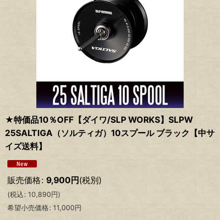
★特価品10％OFF【ダイワ/SLP WORKS】SLPW
25SALTIGA（ソルティガ）10スプール ブラック【中サ
イズ送料】
販売価格
:
9,900
円
(税別)
(
税込
:
10,890
円
)
希望小売価格
:
11,000
円