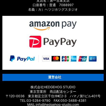
支店名：第一営業支店
口座番号：普通 7088997
名義：カ）ヘツジホツグスタジオ
運営会社
株式会社HEDGEHOG STUDIO
東京営業所 商品配送センター
〒120-0036 東京都足立区千住仲町2-3 ハマノ第1ビル401号
TEL:03-5284-9790 FAX:050-3488-4381
MAIL:info@hedgehog-studio.com