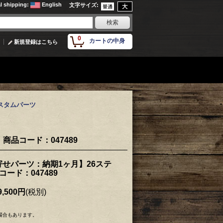
al shipping
:
English
文字サイズ
:
0
カートの中身
新規登録はこちら
カスタムパーツ
商品コード：047489
せパーツ：納期1ヶ月】26ステ
コード：047489
,500円
(税別)
場合もあります。