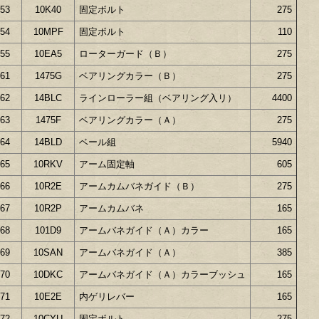
53
10K40
固定ボルト
275
54
10MPF
固定ボルト
110
55
10EA5
ローターガード（Ｂ）
275
61
1475G
ベアリングカラー（Ｂ）
275
62
14BLC
ラインローラー組（ベアリング入リ）
4400
63
1475F
ベアリングカラー（Ａ）
275
64
14BLD
ベール組
5940
65
10RKV
アーム固定軸
605
66
10R2E
アームカムバネガイド（Ｂ）
275
67
10R2P
アームカムバネ
165
68
101D9
アームバネガイド（Ａ）カラー
165
69
10SAN
アームバネガイド（Ａ）
385
70
10DKC
アームバネガイド（Ａ）カラーブッシュ
165
71
10E2E
内ゲリレバー
165
72
10CYU
固定ボルト
275