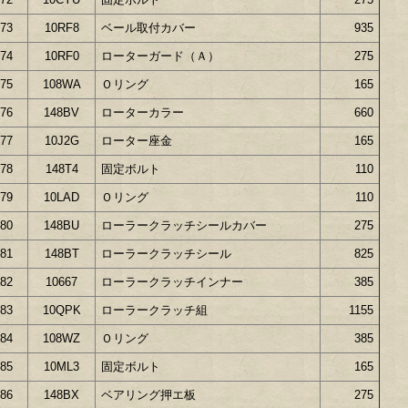
73
10RF8
ベール取付カバー
935
74
10RF0
ローターガード（Ａ）
275
75
108WA
Ｏリング
165
76
148BV
ローターカラー
660
77
10J2G
ローター座金
165
78
148T4
固定ボルト
110
79
10LAD
Ｏリング
110
80
148BU
ローラークラッチシールカバー
275
81
148BT
ローラークラッチシール
825
82
10667
ローラークラッチインナー
385
83
10QPK
ローラークラッチ組
1155
84
108WZ
Ｏリング
385
85
10ML3
固定ボルト
165
86
148BX
ベアリング押エ板
275