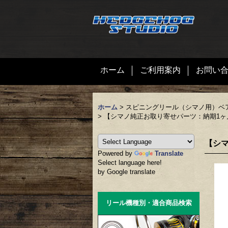
ホーム
ご利用案内
お問い
ホーム
>
スピニングリール（シマノ用）ベ
>
【シマノ純正お取り寄せパーツ：納期1ヶ月】2
【シマ
Powered by
Translate
Select language here!
by Google translate
リール機種別・適合商品検索