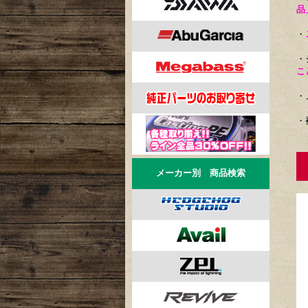
品
・
・
こ
・
・
リ
メーカー別 商品検索