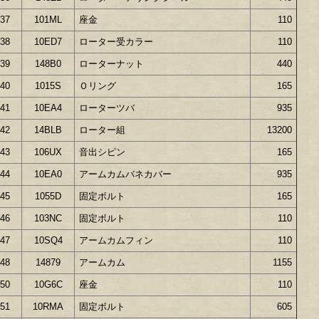
37
101ML
座金
110
38
10ED7
ローター受カラー
110
39
148B0
ローターナット
440
40
1015S
Ｏリング
165
41
10EA4
ローターツバ
935
42
14BLB
ローター組
13200
43
106UX
音出シピン
165
44
10EA0
アームカムバネカバー
935
45
1055D
固定ボルト
165
46
103NC
固定ボルト
110
47
10SQ4
アームカムフィン
110
48
14879
アームカム
1155
50
10G6C
座金
110
51
10RMA
固定ボルト
605