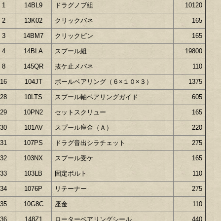
1
14BL9
ドラグノブ組
10120
2
13K02
クリックバネ
165
3
14BM7
クリックピン
165
4
14BLA
スプール組
19800
8
145QR
抜ケ止メバネ
110
16
104JT
ボールベアリング（６×１０×３）
1375
28
10LTS
スプール軸ベアリングガイド
605
29
10PN2
セットスクリュー
165
30
101AV
スプール座金（Ａ）
220
31
107PS
ドラグ音出シラチェット
275
32
103NX
スプール受ケ
165
33
103LB
固定ボルト
110
34
1076P
リテーナー
275
35
10G8C
座金
110
36
148Z1
ローターベアリングシール
440