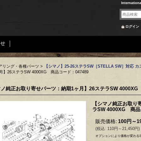
Internation
ログイン
合せ
アリング・各種パーツ
>
【シマノ】25-26ステラSW［STELLA SW］対応 
6ステラSW 4000XG 商品コード：047489
ノ純正お取り寄せパーツ：納期1ヶ月】26ステラSW 4000XG 
【シマノ純正お取り寄
ラSW 4000XG 商品
販売価格
:
100円～19
(
税込
:
110円～21,450円
)
オプションにより価格が変わる