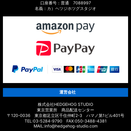
口座番号：普通 7088997
名義：カ）ヘツジホツグスタジオ
運営会社
株式会社HEDGEHOG STUDIO
東京営業所 商品配送センター
〒120-0036 東京都足立区千住仲町2-3 ハマノ第1ビル401号
TEL:03-5284-9790 FAX:050-3488-4381
MAIL:info@hedgehog-studio.com