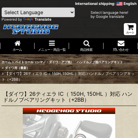
International shipping:
English
Select language here!
by Google translate
Powered by
Translate
カート
ホーム
メニュー・商品一覧
商品検索
問い合わせ
>
ホーム
ベイトリール（シマノ・ダイワ・アブ他） ハンドルノブ他ベアリングキット
>
ダイワ用（最新）
>
【ダイワ】26ティエラ IC（ 150H, 150HL ）対応 ハンドルノブベアリングキッ
ト（+2BB）
【ダイワ】26ティエラ IC（ 150H, 150HL ）対応 ハン
ドルノブベアリングキット（+2BB）