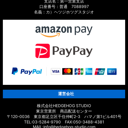
支店名：第一営業支店
口座番号：普通 7088997
名義：カ）ヘツジホツグスタジオ
運営会社
株式会社HEDGEHOG STUDIO
東京営業所 商品配送センター
〒120-0036 東京都足立区千住仲町2-3 ハマノ第1ビル401号
TEL:03-5284-9790 FAX:050-3488-4381
MAIL:info@hedgehog-studio.com