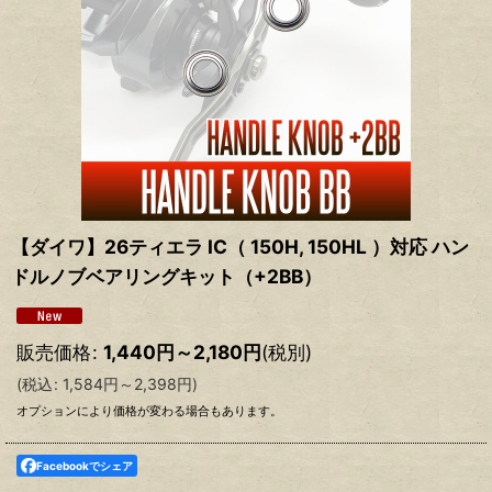
【ダイワ】26ティエラ IC（ 150H, 150HL ）対応 ハン
ドルノブベアリングキット（+2BB）
販売価格
:
1,440
円
～2,180
円
(税別)
(
税込
:
1,584
円
～2,398
円
)
オプションにより価格が変わる場合もあります。
Facebookでシェア