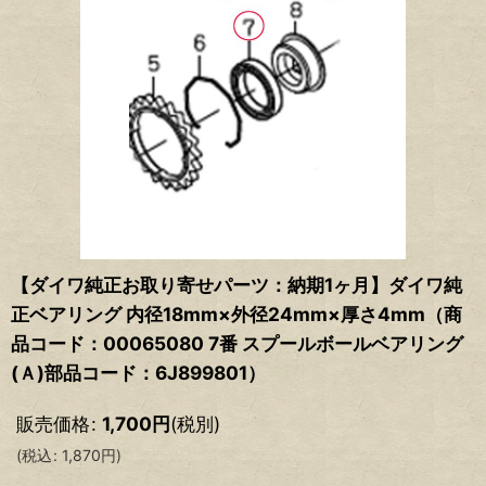
【ダイワ純正お取り寄せパーツ：納期1ヶ月】ダイワ純
正ベアリング 内径18mm×外径24mm×厚さ4mm（商
品コード：00065080 7番 スプールボールベアリング
(Ａ)部品コード：6J899801）
販売価格
:
1,700
円
(税別)
(
税込
:
1,870
円
)