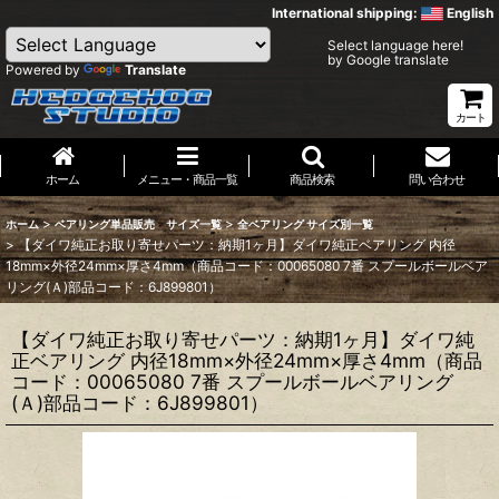
International shipping:
English
Select language here!
by Google translate
Powered by
Translate
カート
ホーム
メニュー・商品一覧
商品検索
問い合わせ
>
>
ホーム
ベアリング単品販売 サイズ一覧
全ベアリング サイズ別一覧
>
【ダイワ純正お取り寄せパーツ：納期1ヶ月】ダイワ純正ベアリング 内径
18mm×外径24mm×厚さ4mm（商品コード：00065080 7番 スプールボールベア
リング(Ａ)部品コード：6J899801）
【ダイワ純正お取り寄せパーツ：納期1ヶ月】ダイワ純
正ベアリング 内径18mm×外径24mm×厚さ4mm（商品
コード：00065080 7番 スプールボールベアリング
(Ａ)部品コード：6J899801）