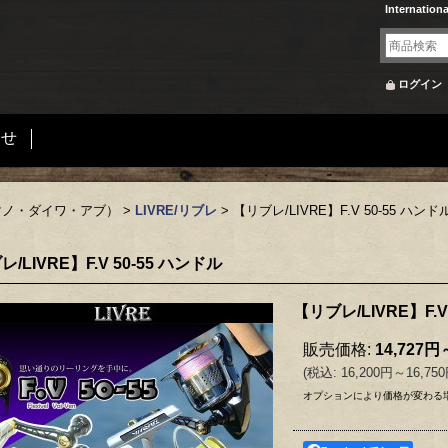
Internation
ログイン
合せ
マノ・ダイワ・アブ）
>
LIVRE/リブレ
>
【リブレ/LIVRE】F.V 50-55 ハンド
/LIVRE】F.V 50-55 ハンドル
【リブレ/LIVRE】F.V
販売価格
:
14,727円
(
税込
:
16,200円～16,75
オプションにより価格が変わる