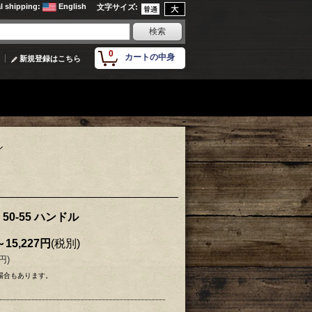
al shipping
:
English
文字サイズ
:
0
カートの中身
新規登録はこちら
ル
 50-55 ハンドル
～15,227円
(税別)
0円
)
場合もあります。