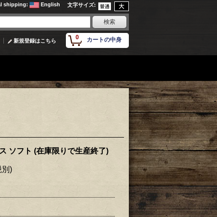
al shipping
:
English
文字サイズ
:
0
カートの中身
新規登録はこちら
グリス ソフト (在庫限りで生産終了)
税別)