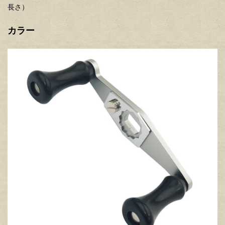
長さ）
カラー