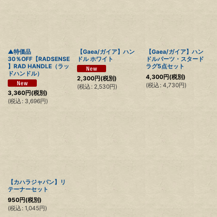
▲特価品
【Gaea/ガイア】ハン
【Gaea/ガイア】ハン
30％OFF【RADSENSE
ドル ホワイト
ドルパーツ・スタード
】RAD HANDLE（ラッ
ラグ5点セット
ドハンドル）
4,300
円
(税別)
2,300
円
(税別)
(
税込
:
4,730
円
)
(
税込
:
2,530
円
)
3,360
円
(税別)
(
税込
:
3,696
円
)
【カハラジャパン】リ
テーナーセット
950
円
(税別)
(
税込
:
1,045
円
)