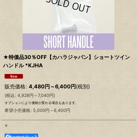
★特価品30％OFF【カハラジャパン】ショートツイン
ハンドル *KJHA
販売価格
:
4,480
円
～6,400
円
(税別)
(
税込
:
4,928
円
～7,040
円
)
オプションにより価格が変わる場合もあります。
希望小売価格
:
5,000
円
～6,400
円
×
Facebookでシェア