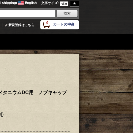
al shipping
:
English
文字サイズ
:
0
カートの中身
新規登録はこちら
5メタニウムDC用 ノブキャップ
別)