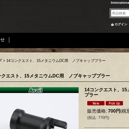
Internation
ログイン
合せ
ブ
>
14コンクエスト、15メタニウムDC用 ノブキャッププラー
ンクエスト、15メタニウムDC用 ノブキャッププラー
14コンクエスト、1
プラー
販売価格
:
700円
(税
(
税込
:
770円
)