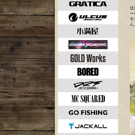
従
ー
モ
ん