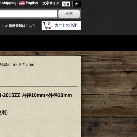
al shipping
:
English
文字サイズ
:
0
カートの中身
新規登録はこちら
外径20mm×厚さ5mm
2015ZZ 内径10mm×外径20mm
税別)