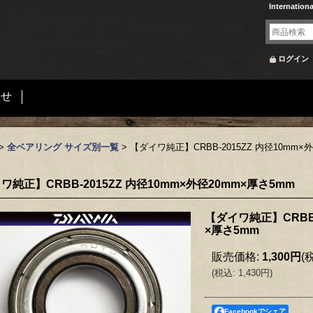
Internation
ログイン
合せ
>
全ベアリング サイズ別一覧
>
【ダイワ純正】CRBB-2015ZZ 内径10mm×
ワ純正】CRBB-2015ZZ 内径10mm×外径20mm×厚さ5mm
【ダイワ純正】CRBB-
×厚さ5mm
販売価格
:
1,300円
(
(
税込
:
1,430円
)
Facebookでシェア