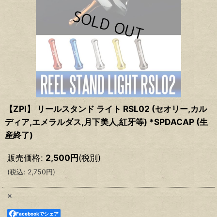
【ZPI】 リールスタンド ライト RSL02 (セオリー,カル
ディア,エメラルダス,月下美人,紅牙等) *SPDACAP (生
産終了)
販売価格
:
2,500
円
(税別)
(
税込
:
2,750
円
)
×
Facebookでシェア