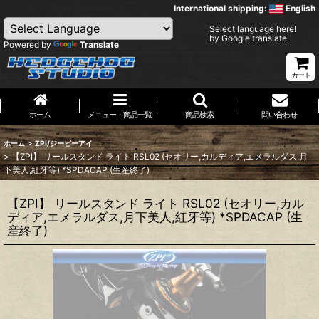
International shipping:
English
Select language here!
by Google translate
Powered by
Translate
カート
ホーム
メニュー・商品一覧
商品検索
問い合わせ
>
ホーム
ZPI/ジーピーアイ
>
【ZPI】 リールスタンド ライト RSL02 (セオリー,カルディア,エメラルダス,月
下美人,紅牙等) *SPDACAP (生産終了)
【ZPI】 リールスタンド ライト RSL02 (セオリー,カル
ディア,エメラルダス,月下美人,紅牙等) *SPDACAP (生
産終了)