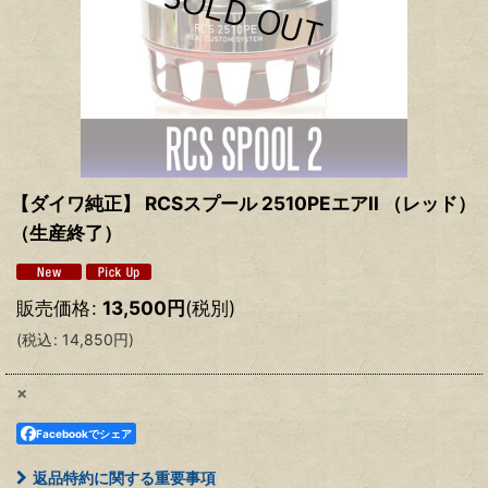
【ダイワ純正】 RCSスプール 2510PEエアII （レッド）
（生産終了）
販売価格
:
13,500
円
(税別)
(
税込
:
14,850
円
)
×
Facebookでシェア
返品特約に関する重要事項