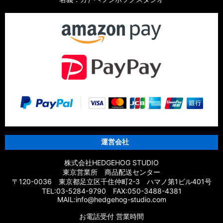
運営会社
株式会社HEDGEHOG STUDIO
東京営業所 商品配送センター
〒120-0036 東京都足立区千住仲町2-3 ハマノ第1ビル401号
TEL:03-5284-9790 FAX:050-3488-4381
MAIL:info@hedgehog-studio.com
お電話受付 営業時間