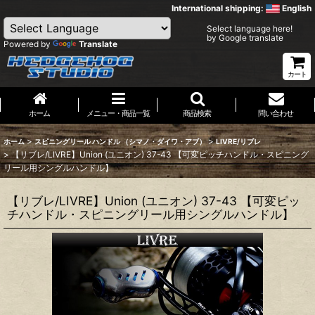
International shipping:
English
Select language here!
by Google translate
Powered by
Translate
カート
ホーム
メニュー・商品一覧
商品検索
問い合わせ
>
>
ホーム
スピニングリール ハンドル （シマノ・ダイワ・アブ）
LIVRE/リブレ
>
【リブレ/LIVRE】Union (ユニオン) 37-43 【可変ピッチハンドル・スピニング
リール用シングルハンドル】
【リブレ/LIVRE】Union (ユニオン) 37-43 【可変ピッ
チハンドル・スピニングリール用シングルハンドル】