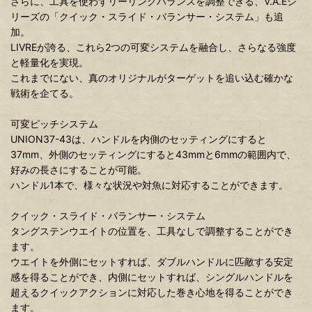
さらに、工具を使わずリーリングバランスを調整できる、V.A.Eシ
リーズの「クイック・スライド・バランサー・システム」も追
加。
LIVREが誇る、これら2つの可変システムを融合し、さらなる強度
と軽量化を実現。
これまでにない、真のオリジナルがターゲットを追い込む確かな
戦術を企てる。
可変ピッチシステム
UNION37-43は、ハンドルを内側のセッティングにすると
37mm、外側のセッティングにすると43mmと6mmの範囲内で、
好みの長さにすることが可能。
ハンドル1本で、様々な状況や対魚に対応することができます。
クイック・スライド・バランサー・システム
タングステンウエイトの位置を、工具なしで調整することができ
ます。
ウエイトを外側にセットすれば、ダブルハンドルに匹敵する安定
感を得ることができ、内側にセットすれば、シングルハンドルを
超えるクイックアクションに対応した巻き心地を得ることができ
ます。