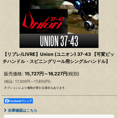
【リブレ/LIVRE】Union (ユニオン) 37-43 【可変ピッ
チハンドル・スピニングリール用シングルハンドル】
販売価格
:
15,727
円
～16,227
円
(税別)
(
税込
:
17,300
円
～17,850
円
)
オプションにより価格が変わる場合もあります。
Facebookでシェア
在庫確認はこちら