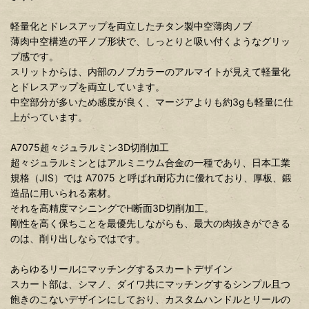
軽量化とドレスアップを両立したチタン製中空薄肉ノブ
薄肉中空構造の平ノブ形状で、しっとりと吸い付くようなグリッ
プ感です。
スリットからは、内部のノブカラーのアルマイトが見えて軽量化
とドレスアップを両立しています。
中空部分が多いため感度が良く、マージアよりも約3gも軽量に仕
上がっています。
A7075超々ジュラルミン3D切削加工
超々ジュラルミンとはアルミニウム合金の一種であり、日本工業
規格（JIS）では A7075 と呼ばれ耐応力に優れており、厚板、鍛
造品に用いられる素材。
それを高精度マシニングでH断面3D切削加工。
剛性を高く保ちことを最優先しながらも、最大の肉抜きができる
のは、削り出しならではです。
あらゆるリールにマッチングするスカートデザイン
スカート部は、シマノ、ダイワ共にマッチングするシンプル且つ
飽きのこないデザインにしており、カスタムハンドルとリールの