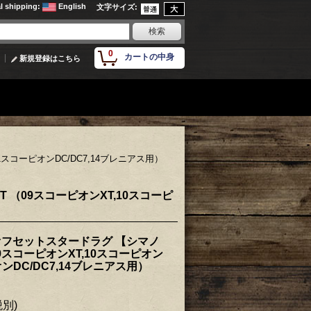
al shipping
:
English
文字サイズ
:
0
カートの中身
新規登録はこちら
11スコーピオンDC/DC7,14ブレニアス用）
T （09スコーピオンXT,10スコーピ
】 オフセットスタードラグ 【シマノ
（09スコーピオンXT,10スコーピオン
オンDC/DC7,14ブレニアス用）
税別)