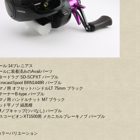
ール:14ブレニアス
ールに装着済みのAvailパーツ
タードラグ:SD-SCPXT パープル
crocastSpool BRN1448R パープル
マノ用 オフセットハンドルLT 75mm ブラック
テーナーB-type パープル
マノ用 ハンドルナット M7 ブラック
ッド平ノブ 縞黒檀
Mノブキャップ(ツバなし) パープル
9スコーピオンXT1500用 メカニカルブレーキノブ パープル
カラーバリエーション