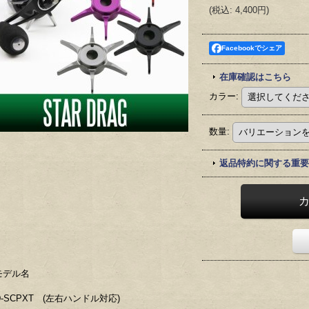
(
税込
:
4,400円
)
Facebookでシェア
在庫確認はこちら
カラー
:
数量
:
返品特約に関する重要
モデル名
D-SCPXT (左右ハンドル対応)