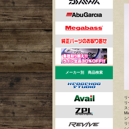
メーカー別 商品検索
リ
リ
ス
Mi
シ
リ
シ