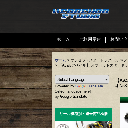
ホーム
ご利用案内
お問い
ホーム
>
オフセットスタードラグ （シマ
>
【Avail/アベイル】 オフセットスタードラグ
【Av
オンX
Powered by
Translate
Select language here!
by Google translate
リール機種別・適合商品検索