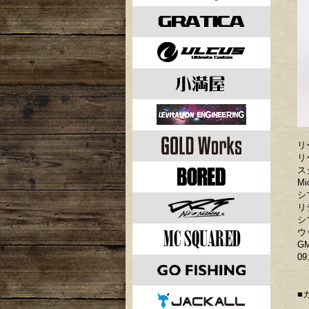
リ
リ
ス
Mi
シ
リ
シ
ウ
G
0
■