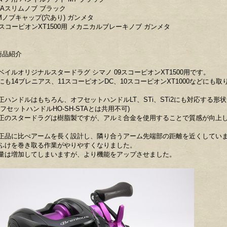
VAスリムノブ ブラック
Mノブキャップ(穴あり) ガンメタ
9スコーピオンXT1500用 メカニカルブレーキノブ ガンメタ
商品紹介
ベイルオリジナルスタードラグ シマノ 09スコーピオンXT1500用です。
にも14ブレニアス、11スコーピオンDC、10スコーピオンXT1000などにも
正ハンドルはもちろん、オフセットハンドルLT、STi、STi2にも対応する形
オフセットハンドルHO-SH-STAとは共用不可)
正のスタードラグは樹脂製ですが、アルミ合金を使用することで質感が向上
正品に比べアームを長く設計し、隣り合うアーム先端部の距離を近くしてい
ふけを巻き取る作業がやりやすくなりました。
量は増加してしまいますが、より機能をアップさせました。