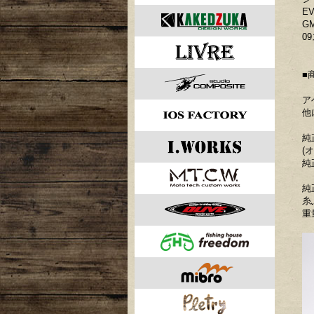
E
G
0
■
ア
他
純
(
純
純
糸
重