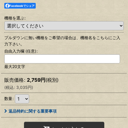
Facebookでシェア
機種を選ぶ
:
プルダウンに無い機種をご希望の場合は、機種名をこちらにご入
力下さい。
自由入力欄
(任意)
:
最大20文字
販売価格
:
2,759
円
(税別)
(
税込
:
3,035
円
)
数量
:
返品特約に関する重要事項