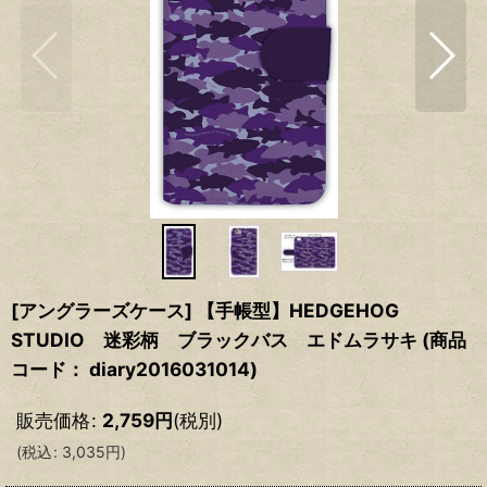
[アングラーズケース] 【手帳型】HEDGEHOG
STUDIO 迷彩柄 ブラックバス エドムラサキ (商品
コード： diary2016031014)
販売価格
:
2,759
円
(税別)
(
税込
:
3,035
円
)