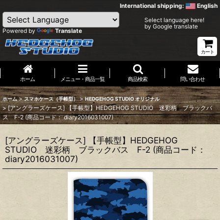
International shipping:
English
Select language here!
by Google translate
Powered by
Translate
カート
ホーム
メニュー・商品一覧
商品検索
問い合わせ
>
>
ホーム
スマホケース（手帳型）
HEDGEHOG STUDIO オリジナル
>
[アングラーズケース] 【手帳型】HEDGEHOG STUDIO 迷彩柄 ブラックバ
ス F-2 (商品コード： diary2016031007)
[アングラーズケース] 【手帳型】HEDGEHOG
STUDIO 迷彩柄 ブラックバス F-2 (商品コード：
diary2016031007)