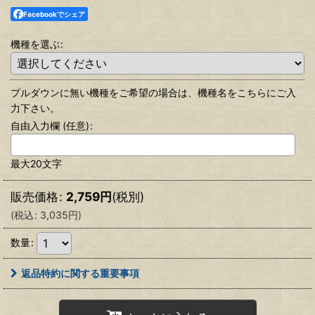
Facebookでシェア
機種を選ぶ
:
プルダウンに無い機種をご希望の場合は、機種名をこちらにご入
力下さい。
自由入力欄
(任意)
:
最大20文字
販売価格
:
2,759
円
(税別)
(
税込
:
3,035
円
)
数量
:
返品特約に関する重要事項